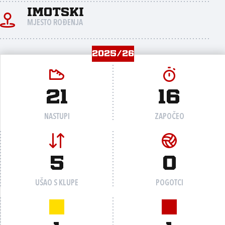
Imotski
MJESTO ROĐENJA
2025/26
21
16
NASTUPI
ZAPOČEO
5
0
UŠAO S KLUPE
POGOTCI