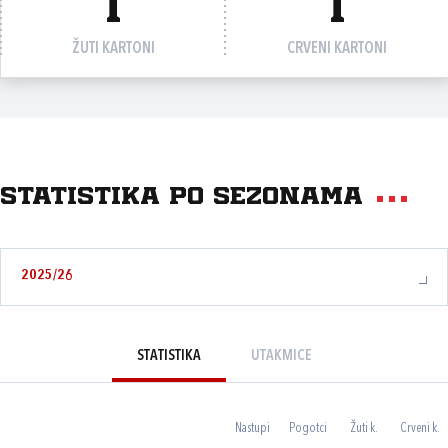
1
1
ŽUTI KARTONI
CRVENI KARTONI
Statistika po sezonama
2025/26
STATISTIKA
UTAKMICE
Nastupi
Pogotci
Žuti k.
Crveni k.