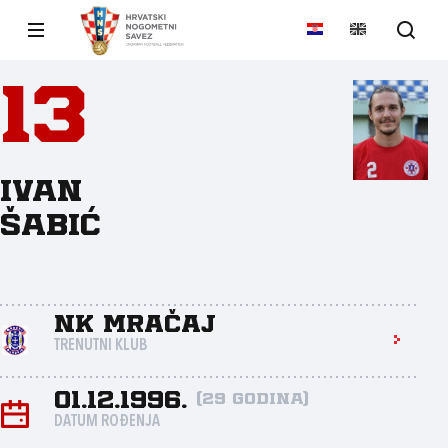
13
Ivan
Šabić
NK Mračaj
TRENUTNI KLUB
01.12.1996.
(29 godina)
DATUM ROĐENJA