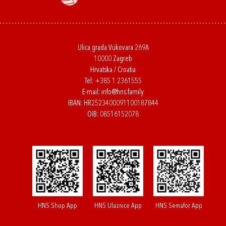
Ulica grada Vukovara 269A
10000 Zagreb
Hrvatska / Croatia
Tel:
+385 1 2361555
E-mail:
info@hns.family
IBAN: HR2523400091100187844
OIB: 08516152078
HNS Shop App
HNS Ulaznice App
HNS Semafor App