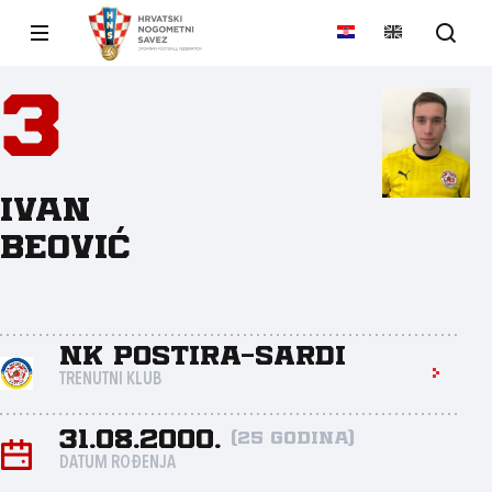
3
Ivan
Beović
NK Postira-Sardi
TRENUTNI KLUB
31.08.2000.
(25 godina)
DATUM ROĐENJA