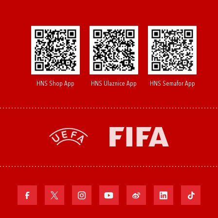
HNS Shop App
HNS Ulaznice App
HNS Semafor App