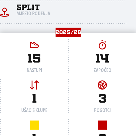
Split
MJESTO ROĐENJA
2025/26
15
14
NASTUPI
ZAPOČEO
1
3
UŠAO S KLUPE
POGOTCI