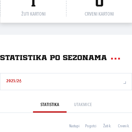
1
0
ŽUTI KARTONI
CRVENI KARTONI
Statistika po sezonama
2025/26
STATISTIKA
UTAKMICE
Nastupi
Pogotci
Žuti k.
Crveni k.