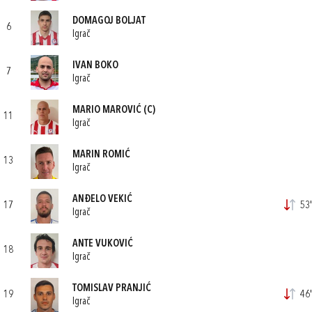
DOMAGOJ BOLJAT
6
Igrač
IVAN BOKO
7
Igrač
MARIO MAROVIĆ
(C)
11
Igrač
MARIN ROMIĆ
13
Igrač
ANĐELO VEKIĆ
17
53'
Igrač
ANTE VUKOVIĆ
18
Igrač
TOMISLAV PRANJIĆ
19
46'
Igrač