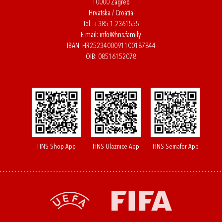
10000 Zagreb
Hrvatska / Croatia
Tel:
+385 1 2361555
E-mail:
info@hns.family
IBAN: HR2523400091100187844
OIB: 08516152078
HNS Shop App
HNS Ulaznice App
HNS Semafor App