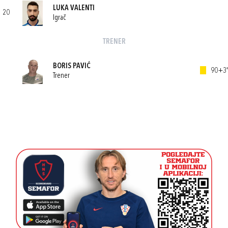
LUKA VALENTI
20
Igrač
TRENER
BORIS PAVIĆ
90+3'
Trener