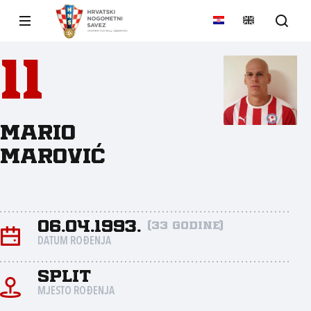
11
Mario
Marović
06.04.1993.
(33 godine)
DATUM ROĐENJA
Split
MJESTO ROĐENJA