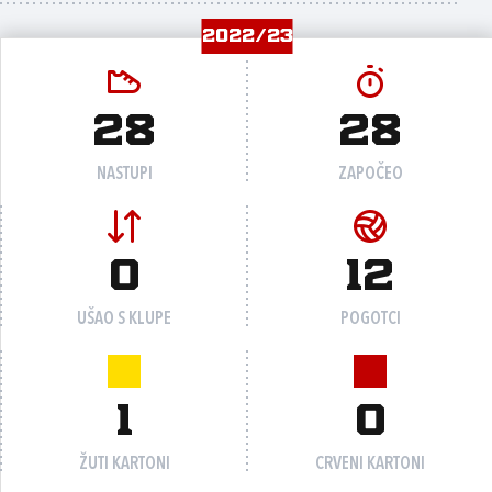
2022/23
28
28
NASTUPI
ZAPOČEO
0
12
UŠAO S KLUPE
POGOTCI
1
0
ŽUTI KARTONI
CRVENI KARTONI