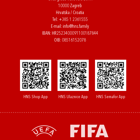
10000 Zagreb
Hrvatska / Croatia
Tel:
+385 1 2361555
E-mail:
info@hns.family
IBAN: HR2523400091100187844
OIB: 08516152078
HNS Shop App
HNS Ulaznice App
HNS Semafor App