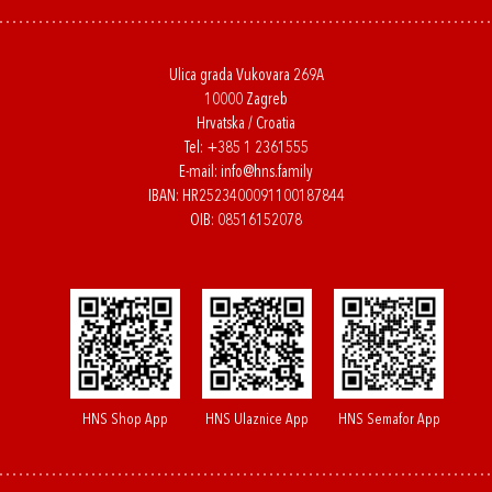
Ulica grada Vukovara 269A
10000 Zagreb
Hrvatska / Croatia
Tel:
+385 1 2361555
E-mail:
info@hns.family
IBAN: HR2523400091100187844
OIB: 08516152078
HNS Shop App
HNS Ulaznice App
HNS Semafor App