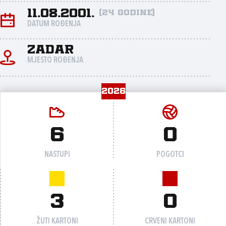
11.08.2001.
(24 godine)
DATUM ROĐENJA
Zadar
MJESTO ROĐENJA
2026
6
0
NASTUPI
POGOTCI
3
0
ŽUTI KARTONI
CRVENI KARTONI