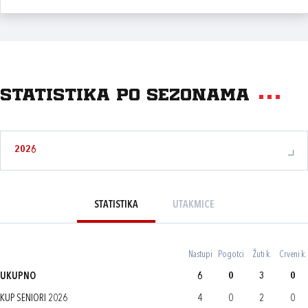
Statistika po sezonama
2026
STATISTIKA
UTAKMICE
Nastupi
Pogotci
Žuti k.
Crveni k.
UKUPNO
6
0
3
0
KUP SENIORI 2026
4
0
2
0