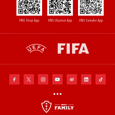
HNS Shop App
HNS Ulaznice App
HNS Semafor App