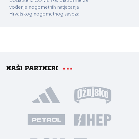
podatke iz COMET-a, platforme za
vođenje nogometnih natjecanja
Hrvatskog nogometnog saveza.
Naši partneri