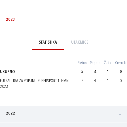
2023
STATISTIKA
UTAKMICE
Nastupi
Pogotci
Žuti k.
Crveni k.
UKUPNO
5
4
1
0
FUTSAL LIGA ZA POPUNU SUPERSPORT 1. HMNL
5
4
1
0
2023
2022