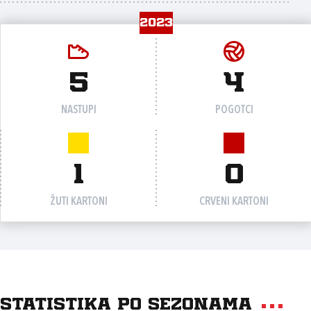
2023
5
4
NASTUPI
POGOTCI
1
0
ŽUTI KARTONI
CRVENI KARTONI
Statistika po sezonama