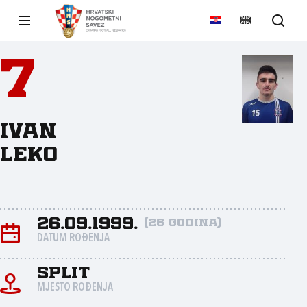
7
Ivan
Leko
26.09.1999.
(26 godina)
DATUM ROĐENJA
Split
MJESTO ROĐENJA