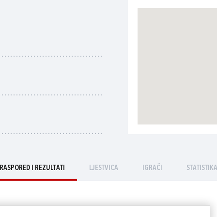
RASPORED I REZULTATI
LJESTVICA
IGRAČI
STATISTIK