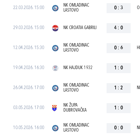
NK OMLADINAC
22.03.2026. 15:00
0
:
3
O
LASTOVO
29.03.2026. 15:00
NK CROATIA GABRILI
4
:
0
NK OMLADINAC
12.04.2026. 15:30
0
:
6
H
LASTOVO
19.04.2026. 16:30
NK HAJDUK 1932
1
:
0
NK OMLADINAC
26.04.2026. 17:00
1
:
2
N
LASTOVO
NK ŽUPA
03.05.2026. 17:00
1
:
0
DUBROVAČKA
NK OMLADINAC
10.05.2026. 16:00
0
:
0
N
LASTOVO