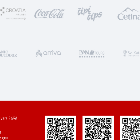
ovara 269A
a
61555