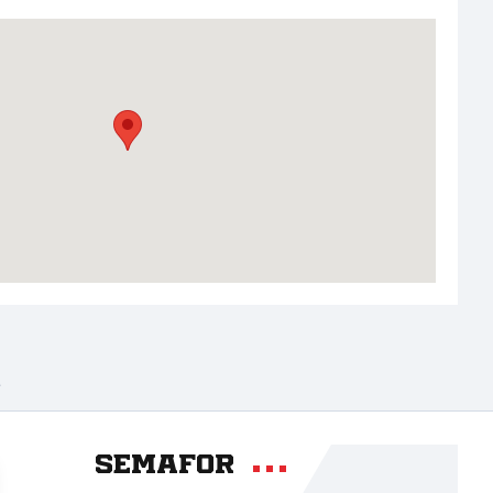
A
Semafor