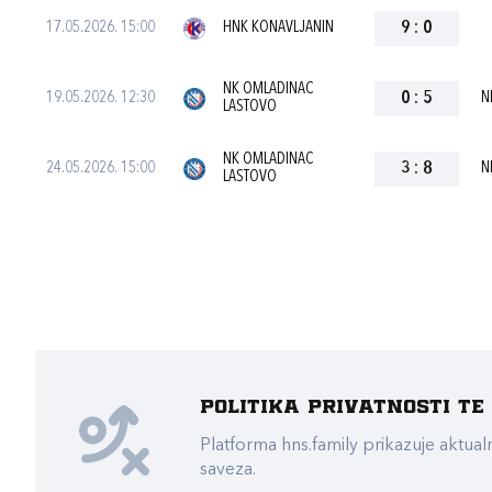
17.05.2026. 15:00
HNK KONAVLJANIN
9
:
0
NK OMLADINAC
19.05.2026. 12:30
0
:
5
N
LASTOVO
NK OMLADINAC
24.05.2026. 15:00
3
:
8
N
LASTOVO
Politika privatnosti t
Platforma hns.family prikazuje akt
saveza.