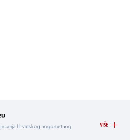
ru
VIŠE
atjecanja Hrvatskog nogometnog