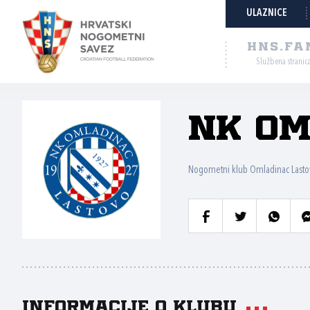
ULAZNICE
HNS.FA
Službena stranic
NK Om
Nogometni klub Omladinac Lasto
Informacije o klubu