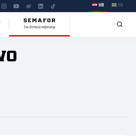
HR
EN
A
SEMAFOR
Sva domaća natjecanja
vo