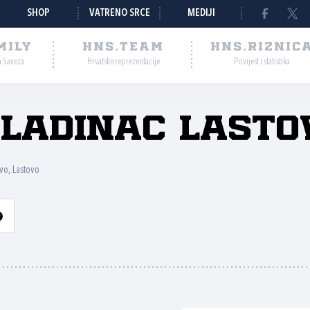
SHOP
VATRENO SRCE
MEDIJI
MILY
HNS.TEAM
HNS.RIZNIC
a Saveza
Hrvatske reprezentacije
Povijest i statistika
ladinac Lasto
vo, Lastovo