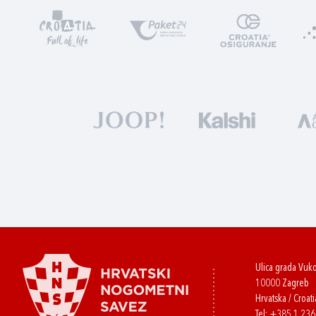
Ulica grada Vuk
10000 Zagreb
Hrvatska / Croati
Tel:
+385 1 23