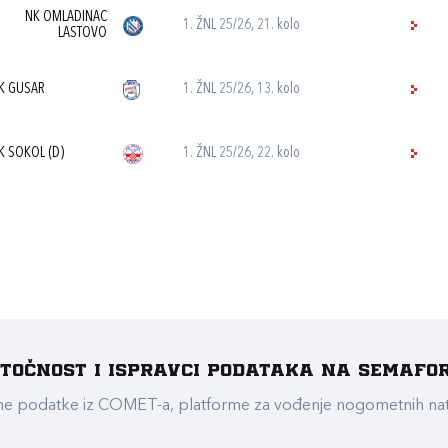
NK OMLADINAC
1. ŽNL 25/26, 21. kolo
LASTOVO
K GUSAR
1. ŽNL 25/26, 13. kolo
K SOKOL (D)
1. ŽNL 25/26, 22. kolo
e točnost i ispravci podataka na Semafo
ualne podatke iz COMET-a, platforme za vođenje nogometnih n