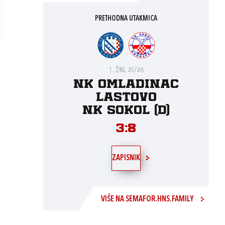
PRETHODNA UTAKMICA
1. ŽNL 25/26
NK Omladinac
Lastovo
NK Sokol (D)
3:8
ZAPISNIK
VIŠE NA SEMAFOR.HNS.FAMILY