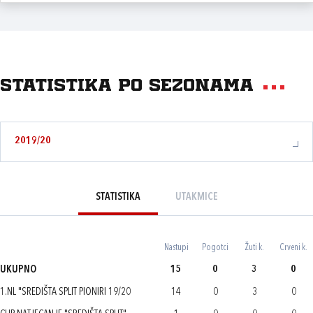
Statistika po sezonama
2019/20
STATISTIKA
UTAKMICE
Nastupi
Pogotci
Žuti k.
Crveni k.
UKUPNO
15
0
3
0
1.NL "SREDIŠTA SPLIT PIONIRI 19/20
14
0
3
0