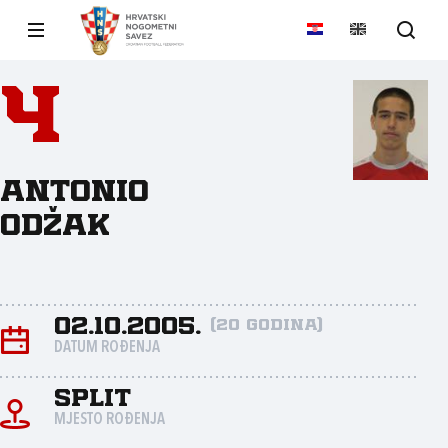
4
Antonio
Odžak
02.10.2005.
(20 godina)
DATUM ROĐENJA
Split
MJESTO ROĐENJA