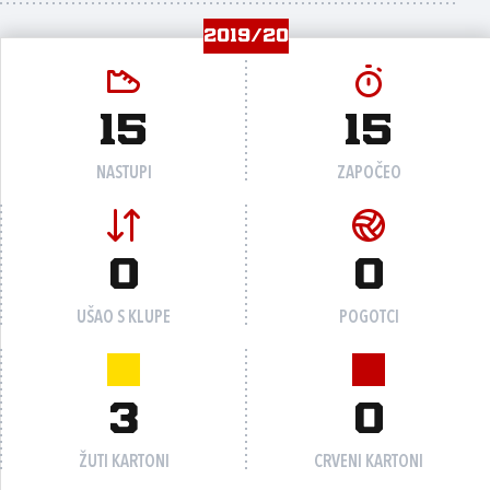
2019/20
15
15
NASTUPI
ZAPOČEO
0
0
UŠAO S KLUPE
POGOTCI
3
0
ŽUTI KARTONI
CRVENI KARTONI