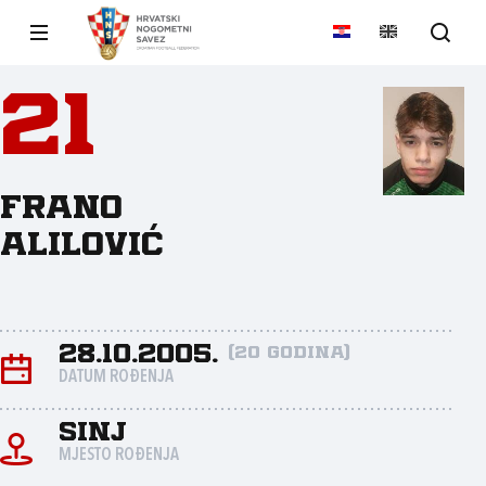
21
Frano
Alilović
28.10.2005.
(20 godina)
DATUM ROĐENJA
Sinj
MJESTO ROĐENJA