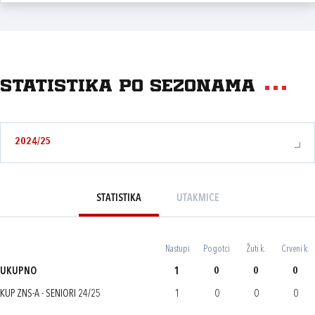
Statistika po sezonama
2024/25
STATISTIKA
UTAKMICE
Nastupi
Pogotci
Žuti k.
Crveni k.
UKUPNO
1
0
0
0
KUP ZNS-A - SENIORI 24/25
1
0
0
0