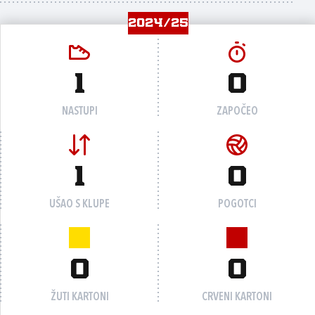
2024/25
1
0
NASTUPI
ZAPOČEO
1
0
UŠAO S KLUPE
POGOTCI
0
0
ŽUTI KARTONI
CRVENI KARTONI