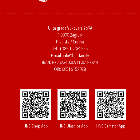
Ulica grada Vukovara 269A
10000 Zagreb
Hrvatska / Croatia
Tel:
+385 1 2361555
E-mail:
info@hns.family
IBAN: HR2523400091100187844
OIB: 08516152078
HNS Shop App
HNS Ulaznice App
HNS Semafor App