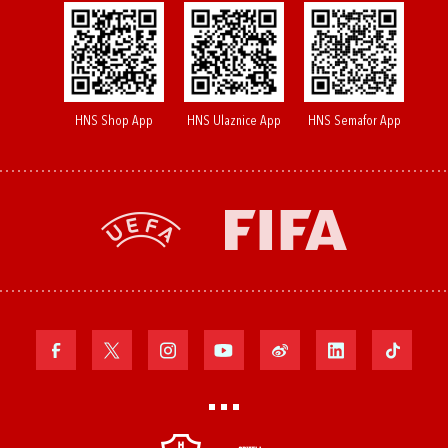
HNS Shop App
HNS Ulaznice App
HNS Semafor App