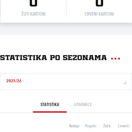
0
0
ŽUTI KARTONI
CRVENI KARTONI
Statistika po sezonama
2025/26
STATISTIKA
UTAKMICE
Nastupi
Pogotci
Žuti k.
Crveni k.