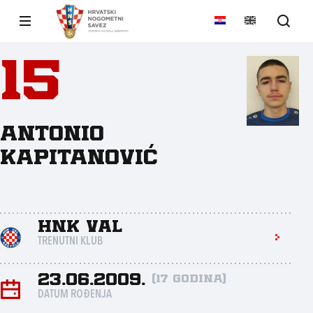
15
Antonio
Kapitanović
HNK Val
TRENUTNI KLUB
23.06.2009.
(17 godina)
DATUM ROĐENJA