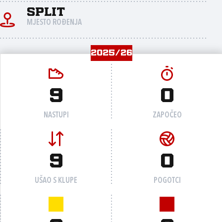
Split
MJESTO ROĐENJA
2025/26
9
0
NASTUPI
ZAPOČEO
9
0
UŠAO S KLUPE
POGOTCI