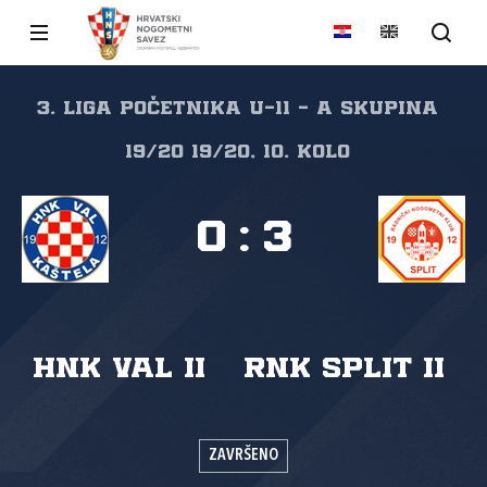
3. liga početnika U-11 - A skupina
19/20 19/20, 10. kolo
0
:
3
HNK Val II
RNK Split II
ZAVRŠENO