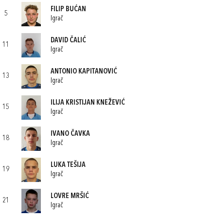
FILIP BUĆAN
5
Igrač
DAVID ČALIĆ
11
Igrač
ANTONIO KAPITANOVIĆ
13
Igrač
ILIJA KRISTIJAN KNEŽEVIĆ
15
Igrač
IVANO ČAVKA
18
Igrač
LUKA TEŠIJA
19
Igrač
LOVRE MRŠIĆ
21
Igrač