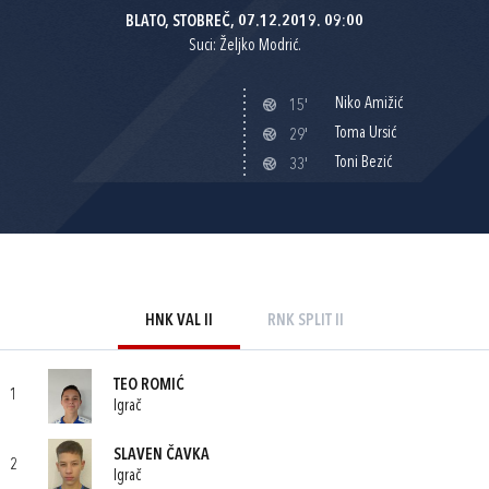
BLATO, STOBREČ, 07.12.2019. 09:00
Suci: Željko Modrić.
Niko Amižić
15'
Toma Ursić
29'
Toni Bezić
33'
HNK VAL II
RNK SPLIT II
TEO ROMIĆ
1
Igrač
SLAVEN ČAVKA
2
Igrač