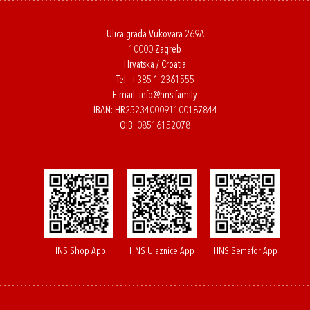
Ulica grada Vukovara 269A
10000 Zagreb
Hrvatska / Croatia
Tel:
+385 1 2361555
E-mail:
info@hns.family
IBAN: HR2523400091100187844
OIB: 08516152078
HNS Shop App
HNS Ulaznice App
HNS Semafor App