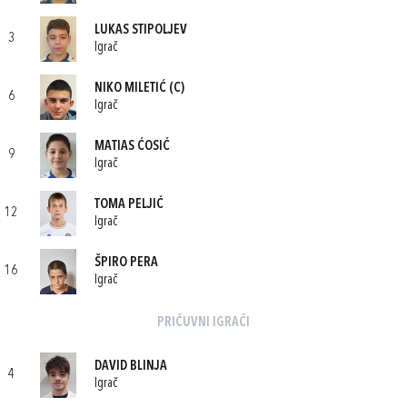
LUKAS STIPOLJEV
3
Igrač
NIKO MILETIĆ
(C)
6
Igrač
MATIAS ĆOSIĆ
9
Igrač
TOMA PELJIĆ
12
Igrač
ŠPIRO PERA
16
Igrač
PRIČUVNI IGRAČI
DAVID BLINJA
4
Igrač