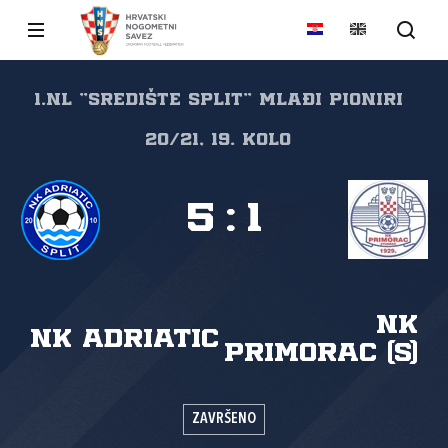
1.NL "SREDIŠTE SPLIT" Mlađi pioniri
20/21, 19. kolo
5
:
1
NK
NK Adriatic
Primorac (S)
ZAVRŠENO