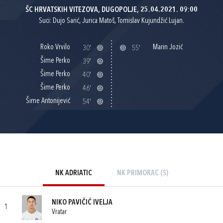
ŠC HRVATSKIH VITEZOVA, DUGOPOLJE, 25.04.2021. 09:00
Suci: Dujo Sarić, Jurica Matoš, Tomislav Kujundžić Lujan.
Roko Vrvilo
Marin Jozić
30'
55'
Šime Perko
39'
Šime Perko
40'
Šime Perko
46'
Šime Antonijević
54'
NK ADRIATIC
NK PRIMORAC (S)
NIKO PAVIČIĆ IVELJA
1
Vratar