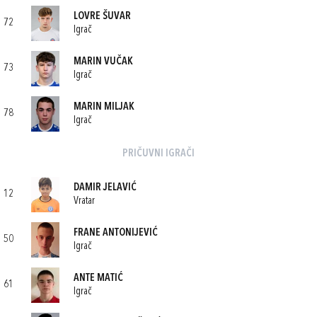
LOVRE ŠUVAR
72
Igrač
MARIN VUČAK
73
Igrač
MARIN MILJAK
78
Igrač
PRIČUVNI IGRAČI
DAMIR JELAVIĆ
12
Vratar
FRANE ANTONIJEVIĆ
50
Igrač
ANTE MATIĆ
61
Igrač