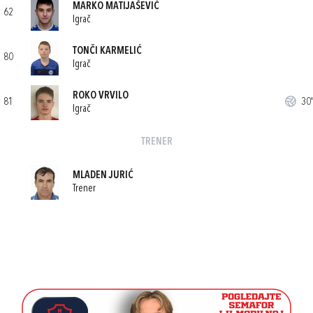
MARKO MATIJAŠEVIĆ
62
Igrač
TONČI KARMELIĆ
80
Igrač
ROKO VRVILO
81
30'
Igrač
TRENER
MLADEN JURIĆ
Trener