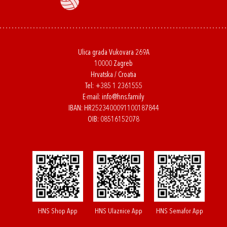
Ulica grada Vukovara 269A
10000 Zagreb
Hrvatska / Croatia
Tel:
+385 1 2361555
E-mail:
info@hns.family
IBAN: HR2523400091100187844
OIB: 08516152078
HNS Shop App
HNS Ulaznice App
HNS Semafor App