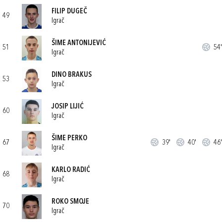
FILIP DUGEČ
49
Igrač
ŠIME ANTONIJEVIĆ
51
54'
Igrač
DINO BRAKUS
53
Igrač
JOSIP LIJIĆ
60
Igrač
ŠIME PERKO
67
39'
40'
46'
Igrač
KARLO RADIĆ
68
Igrač
ROKO SMOJE
70
Igrač