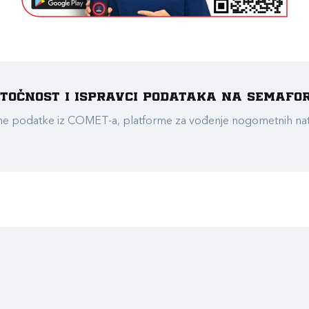
e točnost i ispravci podataka na Semafo
ualne podatke iz COMET-a, platforme za vođenje nogometnih n