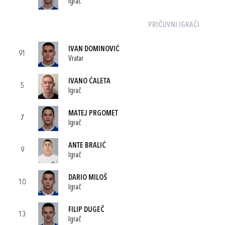
Igrač
PRIČUVNI IGRAČI
IVAN DOMINOVIĆ
91
Vratar
IVANO ĆALETA
5
Igrač
MATEJ PRGOMET
7
Igrač
ANTE BRALIĆ
9
Igrač
DARIO MILOŠ
10
Igrač
FILIP DUGEČ
13
Igrač