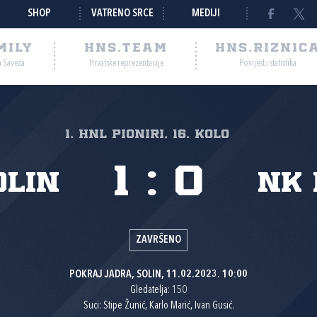
SHOP
VATRENO SRCE
MEDIJI
MILY
HNS.TEAM
HNS.RIZNIC
a Saveza
Hrvatske reprezentacije
Povijest i statistika
1. HNL Pioniri, 16. kolo
1
:
0
olin
NK 
ZAVRŠENO
POKRAJ JADRA, SOLIN, 11.02.2023. 10:00
Gledatelja: 150
Suci: Stipe Žunić, Karlo Marić, Ivan Gusić.