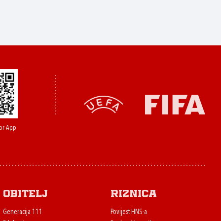
or App
Obitelj
Riznica
Generacija 111
Povijest HNS-a