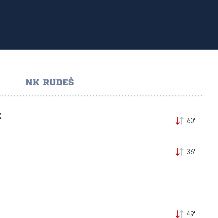
NK RUDEŠ
K
60'
36'
49'