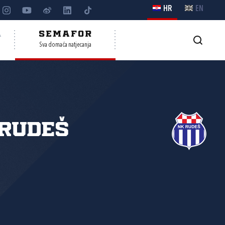
HR
EN
A
SEMAFOR
Sva domaća natjecanja
Rudeš