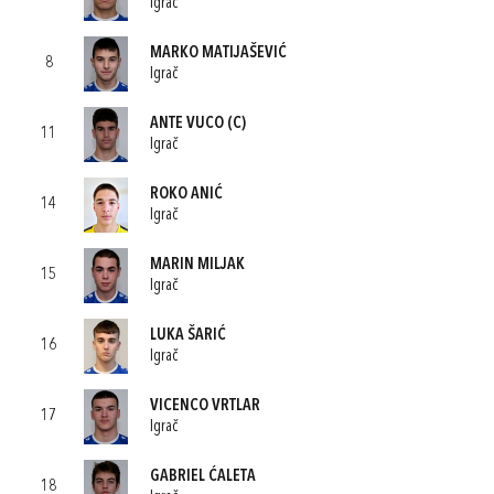
Igrač
MARKO MATIJAŠEVIĆ
8
Igrač
ANTE VUCO
(C)
11
Igrač
ROKO ANIĆ
14
Igrač
MARIN MILJAK
15
Igrač
LUKA ŠARIĆ
16
Igrač
VICENCO VRTLAR
17
Igrač
GABRIEL ĆALETA
18