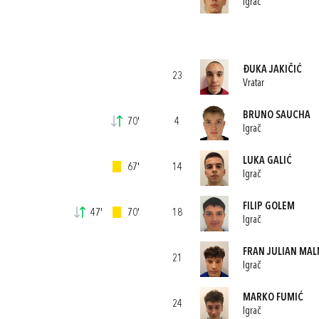
Igrač
ĐUKA JAKIČIĆ
23
Vratar
BRUNO SAUCHA
70'
4
Igrač
LUKA GALIĆ
67'
14
Igrač
FILIP GOLEM
47'
70'
18
Igrač
FRAN JULIAN MA
21
Igrač
MARKO FUMIĆ
24
Igrač