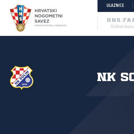
ULAZNICE
HNS.FA
Službena stranic
NK S