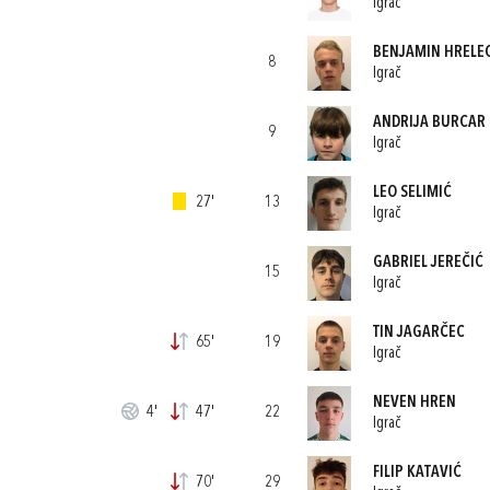
Igrač
BENJAMIN HRELE
8
Igrač
ANDRIJA BURCAR
9
Igrač
LEO SELIMIĆ
27'
13
Igrač
GABRIEL JEREČIĆ
15
Igrač
TIN JAGARČEC
65'
19
Igrač
NEVEN HREN
4'
47'
22
Igrač
FILIP KATAVIĆ
70'
29