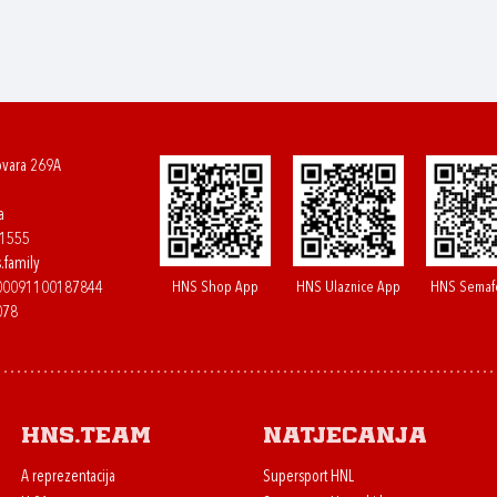
ovara 269A
a
61555
.family
HNS Shop App
HNS Ulaznice App
HNS Semaf
400091100187844
078
HNS.team
Natjecanja
A reprezentacija
Supersport HNL