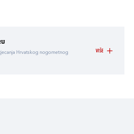
ru
VIŠE
atjecanja Hrvatskog nogometnog