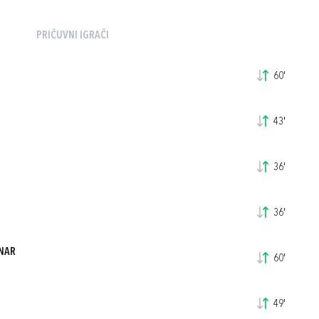
PRIČUVNI IGRAČI
60'
43'
36'
36'
LNAR
60'
49'