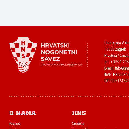
Ulica grada Vuk
10000 Zagreb
Hrvatska / Croati
Tel:
+385 1 23
E-mail:
info@hns
IBAN: HR2523
OIB: 08516152
O nama
HNS
Povijest
Središta