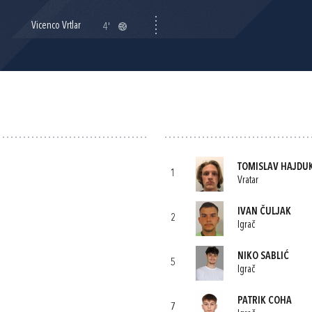
Vicenco Vrtlar
4'
TOMISLAV HAJDU
1
Vratar
IVAN ČULJAK
2
Igrač
NIKO SABLIĆ
5
Igrač
PATRIK COHA
7