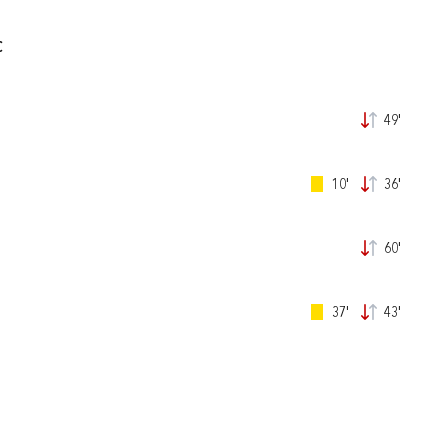
C
49'
10'
36'
60'
37'
43'