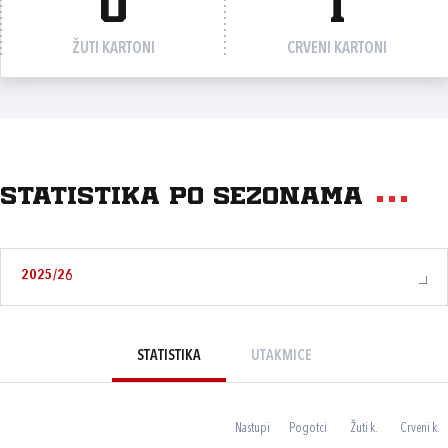
0
1
ŽUTI KARTONI
CRVENI KARTONI
Statistika po sezonama
2025/26
STATISTIKA
UTAKMICE
Nastupi
Pogotci
Žuti k.
Crveni k.