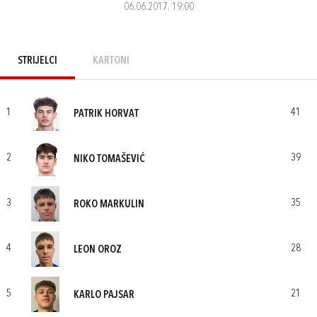
06.06.2017. 19:00
STRIJELCI
KARTONI
1
41
PATRIK HORVAT
2
39
NIKO TOMAŠEVIĆ
3
35
ROKO MARKULIN
4
28
LEON OROZ
5
21
KARLO PAJSAR