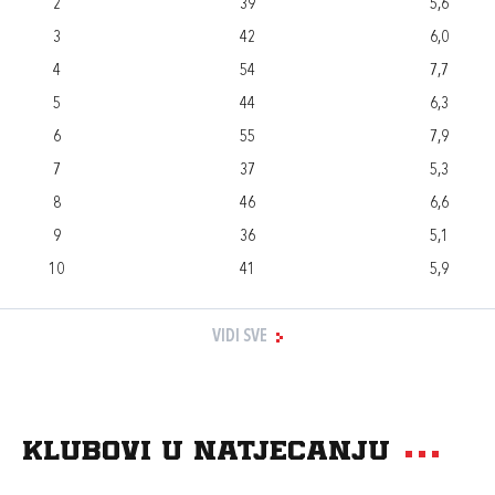
2
39
5,6
3
42
6,0
4
54
7,7
5
44
6,3
6
55
7,9
7
37
5,3
8
46
6,6
9
36
5,1
10
41
5,9
VIDI SVE
Klubovi u natjecanju