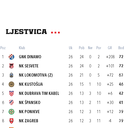
Ljestvica
Poz
Klub
Uk
Pob
Ner
Por
GR
Bod
1
GNK DINAMO
26
24
0
2
+208
72
2
NK SESVETE
26
24
0
2
+101
72
3
NK LOKOMOTIVA (Z)
26
21
0
5
+72
63
4
NK KUSTOŠIJA
26
15
1
10
+25
46
5
NK DUBRAVA TIM KABEL
26
13
3
10
+6
42
6
NK ŠPANSKO
26
13
2
11
+30
41
7
NK PONIKVE
26
12
3
11
+12
39
8
NK ZAGREB
26
12
3
11
-4
39