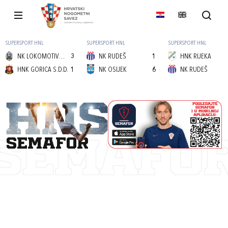
SUPERSPORT HNL
SUPERSPORT HNL
SUPERSPORT HNL
NK LOKOMOTIVA (Z)
3
NK RUDEŠ
1
HNK RIJEKA
HNK GORICA S.D.D.
1
NK OSIJEK
6
NK RUDEŠ
semafor
SEMAFO