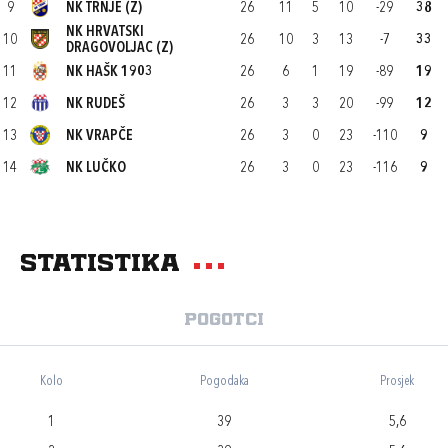
9
NK TRNJE (Z)
26
11
5
10
-29
38
NK HRVATSKI
10
26
10
3
13
-7
33
DRAGOVOLJAC (Z)
11
NK HAŠK 1903
26
6
1
19
-89
19
12
NK RUDEŠ
26
3
3
20
-99
12
13
NK VRAPČE
26
3
0
23
-110
9
14
NK LUČKO
26
3
0
23
-116
9
Statistika
Pogotci
Kolo
Pogodaka
Prosjek
1
39
5,6