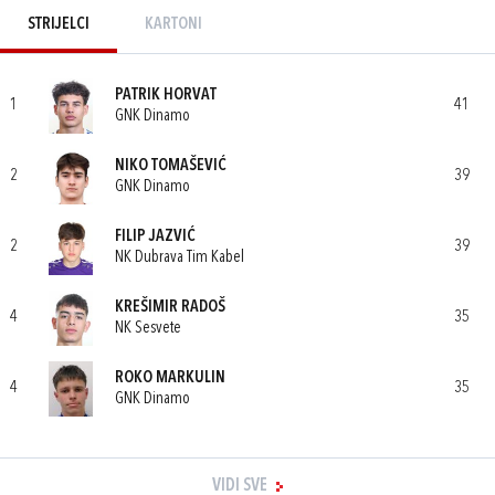
STRIJELCI
KARTONI
PATRIK HORVAT
1
41
GNK Dinamo
NIKO TOMAŠEVIĆ
2
39
GNK Dinamo
FILIP JAZVIĆ
2
39
NK Dubrava Tim Kabel
KREŠIMIR RADOŠ
4
35
NK Sesvete
ROKO MARKULIN
4
35
GNK Dinamo
VIDI SVE