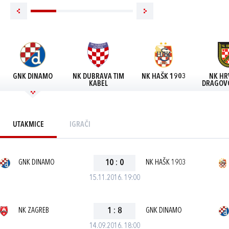
GNK DINAMO
NK DUBRAVA TIM
NK HAŠK 1903
NK HR
KABEL
DRAGOVO
UTAKMICE
IGRAČI
GNK DINAMO
10
:
0
NK HAŠK 1903
15.11.2016. 19:00
NK ZAGREB
1
:
8
GNK DINAMO
14.09.2016. 18:00