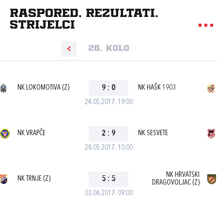
Raspored, rezultati,
strijelci
26. kolo
NK LOKOMOTIVA (Z)
9
:
0
NK HAŠK 1903
24.05.2017. 19:00
NK VRAPČE
2
:
9
NK SESVETE
28.05.2017. 10:00
NK HRVATSKI
NK TRNJE (Z)
5
:
5
DRAGOVOLJAC (Z)
03.06.2017. 09:00