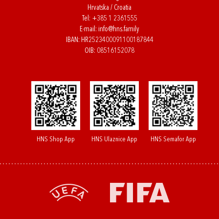
Hrvatska / Croatia
Tel:
+385 1 2361555
E-mail:
info@hns.family
IBAN: HR2523400091100187844
OIB: 08516152078
HNS Shop App
HNS Ulaznice App
HNS Semafor App