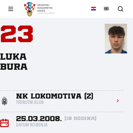
23
Luka
Bura
NK Lokomotiva (Z)
TRENUTNI KLUB
25.03.2008.
(18 godina)
DATUM ROĐENJA