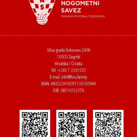
Ulica grada Vukovara 269A
10000 Zagreb
Hrvatska / Croatia
Tel:
+385 1 2361555
E-mail:
info@hns.family
IBAN: HR2523400091100187844
OIB: 08516152078