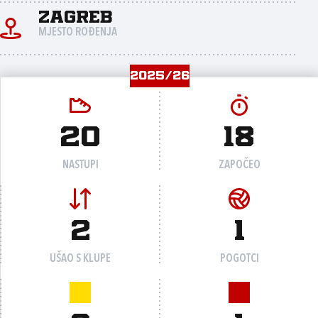
Zagreb
MJESTO ROĐENJA
2025/26
20
18
NASTUPI
ZAPOČEO
2
1
UŠAO S KLUPE
POGOTCI