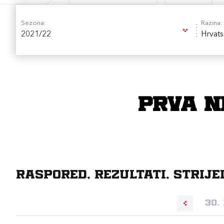
Sezona:
Razina:
2021/22
Hrvats
Prva N
Raspored, rezultati, strije
30.