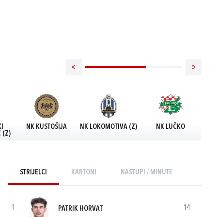
I
NK KUSTOŠIJA
NK LOKOMOTIVA (Z)
NK LUČKO
NK 
 (Z)
STRIJELCI
KARTONI
NASTUPI / MINUTE
1
14
PATRIK HORVAT