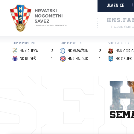
ULAZNICE
HNS.FA
Službena stranic
SUPERSPORT HNL
SUPERSPORT HNL
SUPERSPORT HNL
HNK RIJEKA
2
NK VARAŽDIN
2
HNK GORICA
NK RUDEŠ
1
HNK HAJDUK
1
NK OSIJEK
SE
sem