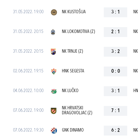
31.05.2022. 19:00
NK KUSTOŠIJA
3
:
1
NK
31.05.2022. 20:15
NK LOKOMOTIVA (Z)
2
:
1
NK
31.05.2022. 20:15
NK TRNJE (Z)
3
:
2
NK
02.06.2022. 19:15
HNK SEGESTA
0
:
0
NK
04.06.2022. 10:00
NK LUČKO
3
:
1
HN
NK HRVATSKI
07.06.2022. 19:00
7
:
1
DRAGOVOLJAC (Z)
07.06.2022. 19:30
GNK DINAMO
6
:
2
NK