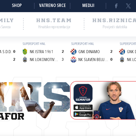
SHOP
VATRENO SRCE
MEDIJI
MILY
HNS.TEAM
HNS.RIZNIC
a Saveza
Hrvatske reprezentacije
Povijest i statistika
SUPERSPORT HNL
SUPERSPORT HNL
SUPERSPORT
 S.D.D.
0
NK ISTRA 1961
2
GNK DINAMO
2
GNK 
2
NK LOKOMOTIVA (Z)
3
NK SLAVEN BELUPO
0
MA
afor