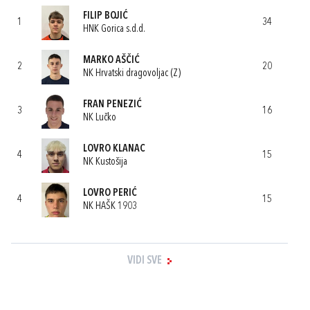
FILIP BOJIĆ
1
34
HNK Gorica s.d.d.
MARKO AŠČIĆ
2
20
NK Hrvatski dragovoljac (Z)
FRAN PENEZIĆ
3
16
NK Lučko
LOVRO KLANAC
4
15
NK Kustošija
LOVRO PERIĆ
4
15
NK HAŠK 1903
VIDI SVE