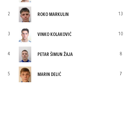
2
13
ROKO MARKULIN
3
10
VINKO KOLAKOVIĆ
4
8
PETAR ŠIMUN ŽAJA
5
7
MARIN DELIĆ