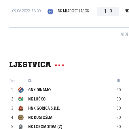
09.06.2022. 18:00
NK MLADOST ZABOK
1
:
3
NK
VIDI
Ljestvica
Poz
Klub
Uk
1
GNK DINAMO
30
2
NK LUČKO
30
3
HNK GORICA S.D.D.
30
4
NK KUSTOŠIJA
30
5
NK LOKOMOTIVA (Z)
30