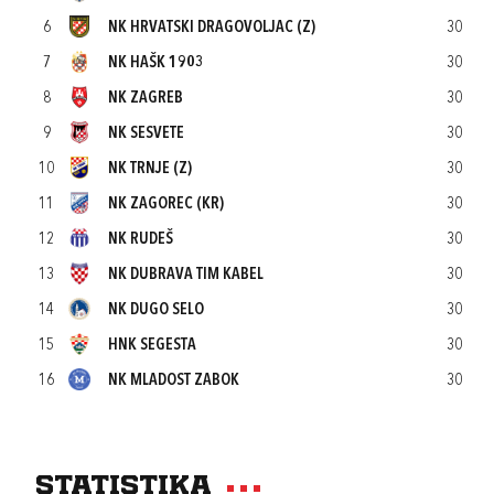
6
NK HRVATSKI DRAGOVOLJAC (Z)
30
7
NK HAŠK 1903
30
8
NK ZAGREB
30
9
NK SESVETE
30
10
NK TRNJE (Z)
30
11
NK ZAGOREC (KR)
30
12
NK RUDEŠ
30
13
NK DUBRAVA TIM KABEL
30
14
NK DUGO SELO
30
15
HNK SEGESTA
30
16
NK MLADOST ZABOK
30
Statistika