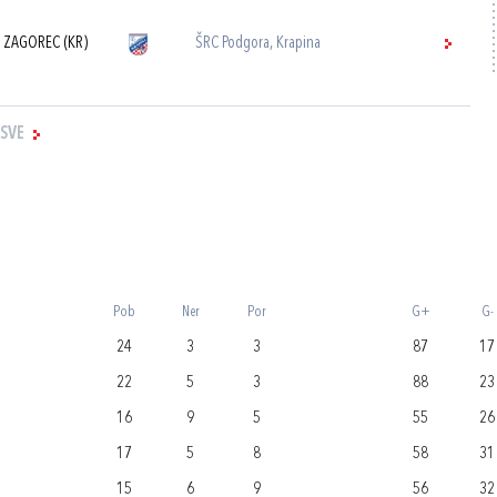
 ZAGOREC (KR)
ŠRC Podgora, Krapina
 SVE
Pob
Ner
Por
G+
G-
24
3
3
87
17
22
5
3
88
23
16
9
5
55
26
17
5
8
58
31
15
6
9
56
32