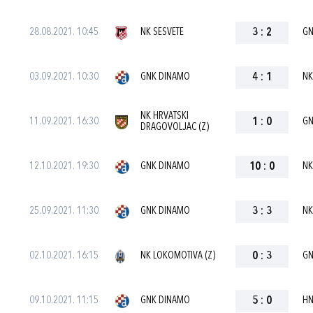
28.08.2021. 10:45
NK SESVETE
3
:
2
GN
03.09.2021. 10:30
GNK DINAMO
4
:
1
NK
NK HRVATSKI
11.09.2021. 16:30
1
:
0
GN
DRAGOVOLJAC (Z)
12.10.2021. 19:30
GNK DINAMO
10
:
0
NK
25.09.2021. 11:30
GNK DINAMO
3
:
3
NK
02.10.2021. 16:15
NK LOKOMOTIVA (Z)
0
:
3
GN
09.10.2021. 11:15
GNK DINAMO
5
:
0
HN