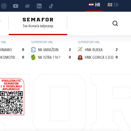
HR
EN
A
SEMAFOR
Sva domaća natjecanja
 HNL
SUPERSPORT HNL
SUPERSPORT HNL
DINAMO
0
NK VARAŽDIN
2
HNK RIJEKA
2
NK LOKOMOTIVA (Z)
0
NK ISTRA 1961
0
HNK GORICA S.D.D.
0
FO