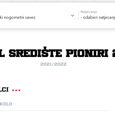
Natjecanje:
ki nogometni savez
- odaberi natjecanj
L Središte pioniri 
2021/2022
lci
 kolo