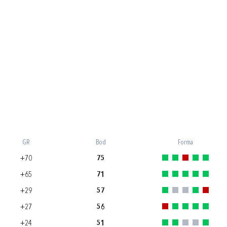
GR
Bod
Forma
+70
75
+65
71
+29
57
+27
56
+24
51