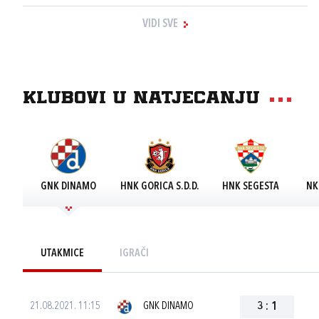
VIDI SVE
Klubovi u natjecanju
GNK DINAMO
HNK GORICA S.D.D.
HNK SEGESTA
NK
UTAKMICE
IGRAČI
21.08.2021. 11:15
GNK DINAMO
3
:
1