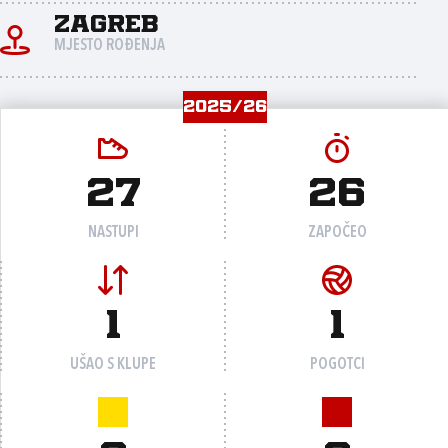
Zagreb
MJESTO ROĐENJA
2025/26
27
26
NASTUPI
ZAPOČEO
1
1
UŠAO S KLUPE
POGOTCI