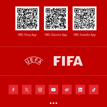
HNS Shop App
HNS Ulaznice App
HNS Semafor App