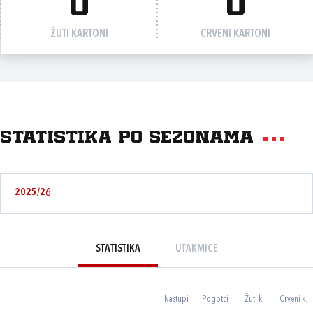
0
0
ŽUTI KARTONI
CRVENI KARTONI
Statistika po sezonama
2025/26
STATISTIKA
UTAKMICE
Nastupi
Pogotci
Žuti k.
Crveni k.