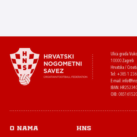
Ulica grada Vuk
10000 Zagreb
Hrvatska / Croati
Tel:
+385 1 23
E-mail:
info@hns
IBAN: HR2523
OIB: 08516152
O nama
HNS