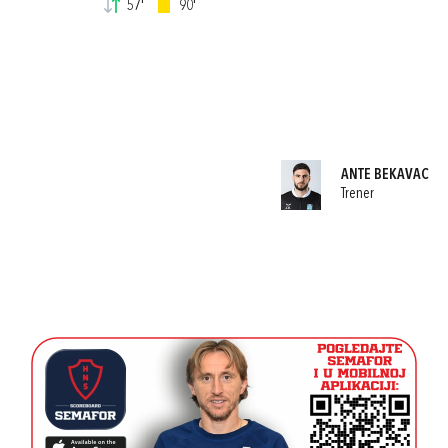
57'
90'
ANTE BEKAVAC
Trener