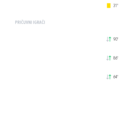
31'
PRIČUVNI IGRAČI
90'
86'
64'