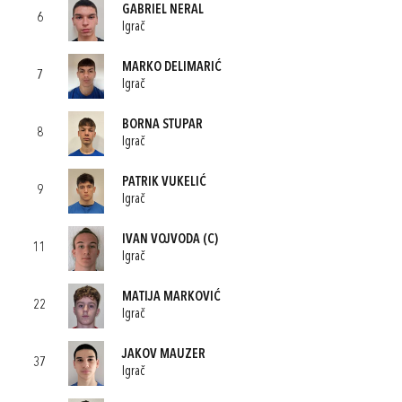
GABRIEL NERAL
6
Igrač
MARKO DELIMARIĆ
7
Igrač
BORNA STUPAR
8
Igrač
PATRIK VUKELIĆ
9
Igrač
IVAN VOJVODA
(C)
11
Igrač
MATIJA MARKOVIĆ
22
Igrač
JAKOV MAUZER
37
Igrač