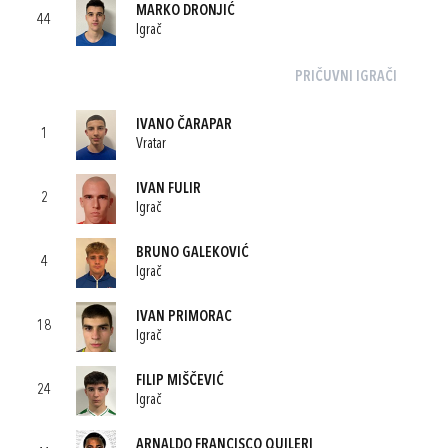
MARKO DRONJIĆ
44
Igrač
PRIČUVNI IGRAČI
IVANO ČARAPAR
1
Vratar
IVAN FULIR
2
Igrač
BRUNO GALEKOVIĆ
4
Igrač
IVAN PRIMORAC
18
Igrač
FILIP MIŠČEVIĆ
24
Igrač
ARNALDO FRANCISCO QUILERI