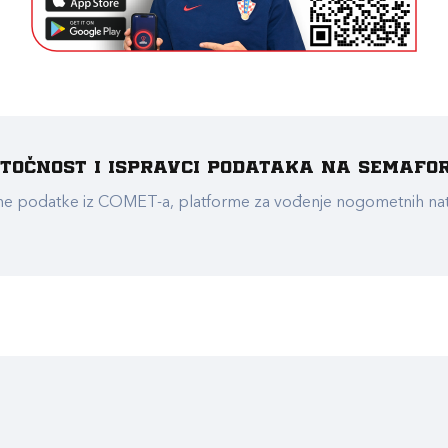
e točnost i ispravci podataka na Semafo
ualne podatke iz COMET-a, platforme za vođenje nogometnih n