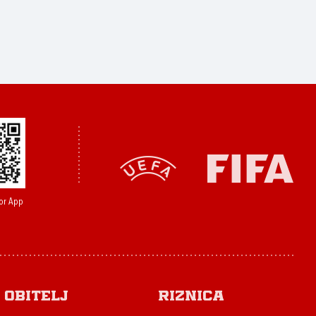
or App
Obitelj
Riznica