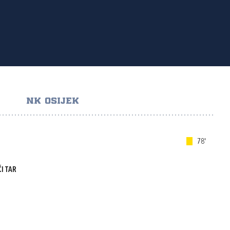
NK OSIJEK
78'
I TAR