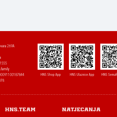
ovara 269A
a
61555
.family
HNS Shop App
HNS Ulaznice App
HNS Semaf
400091100187844
078
HNS.team
Natjecanja