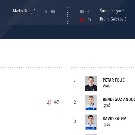
Marko Dronjić
Šimun Begović
6'
45'
Bruno Galeković
61'
PETAR TOLIĆ
1
Vratar
BENDEGUZ ANDOČ
46'
2
Igrač
DAVID KALEM
3
Igrač