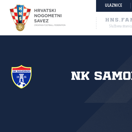
ULAZNICE
HNS.FA
Službena stranic
NK Samo