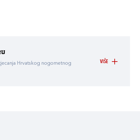
ru
VIŠE
atjecanja Hrvatskog nogometnog