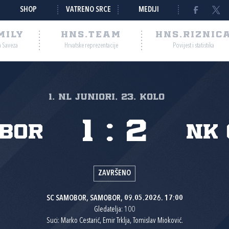
SHOP
VATRENO SRCE
MEDIJI
MILY
HNS.TEAM
HNS.RIZNIC
a Saveza
Hrvatske reprezentacije
Povijest i statistika
1. NL juniori, 23. kolo
1
:
2
bor
NK 
ZAVRŠENO
SC SAMOBOR, SAMOBOR, 09.05.2026. 17:00
Gledatelja: 100
Suci: Marko Cestarić, Emir Trklja, Tomislav Mioković.