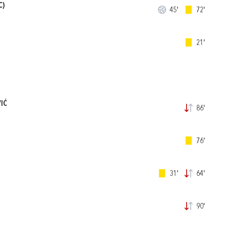
C)
45'
72'
21'
IĆ
86'
76'
31'
64'
90'