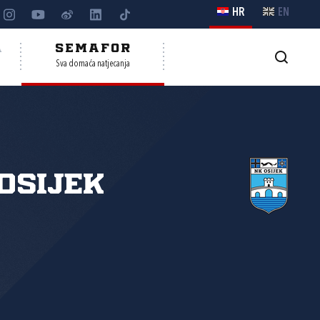
HR
EN
A
SEMAFOR
Sva domaća natjecanja
Osijek