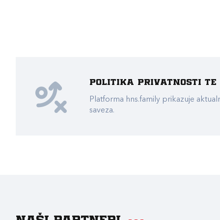
Politika privatnosti t
Platforma hns.family prikazuje akt
saveza.