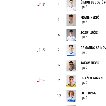
ŠIMUN BEGOVIĆ
(
81'
4
Igrač
FRANE NEKIĆ
5
Igrač
JOSIP LUČIĆ
6
Igrač
ARMANDO ŠAINOV
62'
7
Igrač
JAKOV TIKVIĆ
8
Igrač
DRAŽEN JAMAN
57'
9
Igrač
FILIP DRGA
10
Igrač