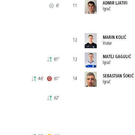
ADMIR LJATIFI
6'
11
Igrač
MARIN KOLIĆ
12
Vratar
MATEJ GAGULIĆ
81'
13
Igrač
SEBASTIAN ŠOKIĆ
46'
61'
14
Igrač
62'