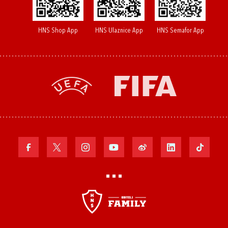
HNS Shop App
HNS Ulaznice App
HNS Semafor App