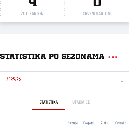
4
0
ŽUTI KARTONI
CRVENI KARTONI
Statistika po sezonama
2025/26
STATISTIKA
UTAKMICE
Nastupi
Pogotci
Žuti k.
Crveni k.