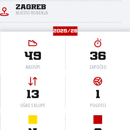
Zagreb
MJESTO ROĐENJA
2025/26
49
36
NASTUPI
ZAPOČEO
13
1
UŠAO S KLUPE
POGOTCI