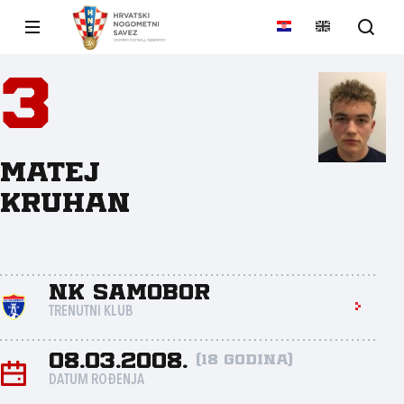
3
Matej
Kruhan
NK Samobor
TRENUTNI KLUB
08.03.2008.
(18 godina)
DATUM ROĐENJA