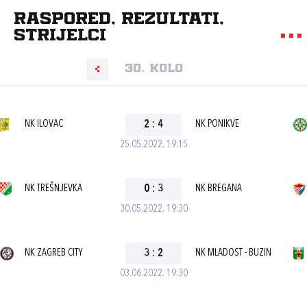
Raspored, rezultati,
strijelci
30. kolo
NK ILOVAC
2
:
4
NK PONIKVE
25.05.2022. 19:15
NK TREŠNJEVKA
0
:
3
NK BREGANA
30.05.2022. 19:30
NK ZAGREB CITY
3
:
2
NK MLADOST - BUZIN
03.06.2022. 19:30