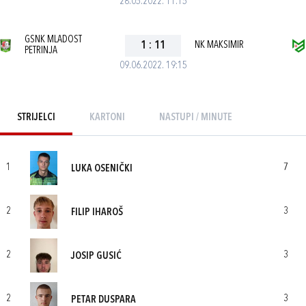
28.05.2022. 11:15
GSNK MLADOST
1
:
11
NK MAKSIMIR
PETRINJA
09.06.2022. 19:15
STRIJELCI
KARTONI
NASTUPI / MINUTE
1
7
LUKA OSENIČKI
2
3
FILIP IHAROŠ
2
3
JOSIP GUSIĆ
2
3
PETAR DUSPARA