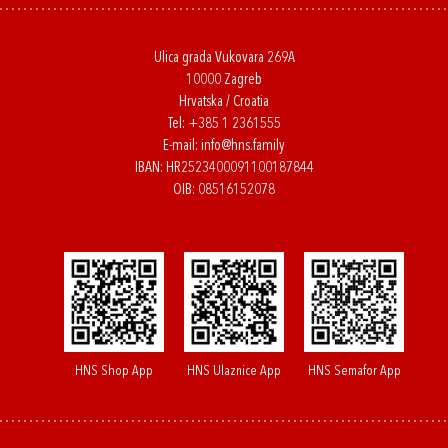
Ulica grada Vukovara 269A
10000 Zagreb
Hrvatska / Croatia
Tel:
+385 1 2361555
E-mail:
info@hns.family
IBAN: HR2523400091100187844
OIB: 08516152078
HNS Shop App
HNS Ulaznice App
HNS Semafor App