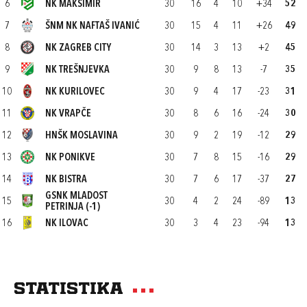
6
NK MAKSIMIR
30
16
4
10
+34
52
7
ŠNM NK NAFTAŠ IVANIĆ
30
15
4
11
+26
49
8
NK ZAGREB CITY
30
14
3
13
+2
45
9
NK TREŠNJEVKA
30
9
8
13
-7
35
10
NK KURILOVEC
30
9
4
17
-23
31
11
NK VRAPČE
30
8
6
16
-24
30
12
HNŠK MOSLAVINA
30
9
2
19
-12
29
13
NK PONIKVE
30
7
8
15
-16
29
14
NK BISTRA
30
7
6
17
-37
27
GSNK MLADOST
15
30
4
2
24
-89
13
PETRINJA (-1)
16
NK ILOVAC
30
3
4
23
-94
13
Statistika