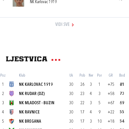
NK Karlovac 1919
VIDI SVE
Ljestvica
Poz
Klub
Uk
Pob
Ner
Por
GR
Bod
1
NK KARLOVAC 1919
30
26
3
1
+75
81
2
NK RUDAR (DZ)
30
23
4
3
+58
73
3
NK MLADOST - BUZIN
30
22
3
5
+67
69
4
NK RAVNICE
30
17
4
9
+22
55
5
NK BREGANA
30
17
3
10
+18
54