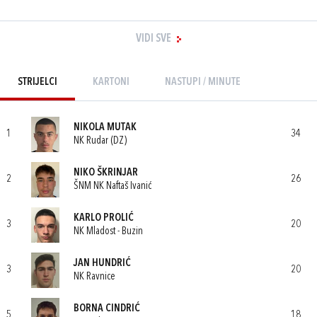
VIDI SVE
STRIJELCI
KARTONI
NASTUPI / MINUTE
NIKOLA MUTAK
1
34
NK Rudar (DZ)
NIKO ŠKRINJAR
2
26
ŠNM NK Naftaš Ivanić
KARLO PROLIĆ
3
20
NK Mladost - Buzin
JAN HUNDRIĆ
3
20
NK Ravnice
BORNA CINDRIĆ
5
18