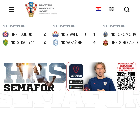
SUPERSPORT HNL
SUPERSPORT HNL
SUPERSPORT HNL
HNK HAJDUK
2
NK SLAVEN BELUPO
1
NK LOKOMOTIVA (Z)
NK ISTRA 1961
2
NK VARAŽDIN
4
HNK GORICA S.D.
semafor
SEMAFO