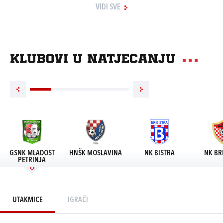
VIDI SVE
Klubovi u natjecanju
GSNK MLADOST
HNŠK MOSLAVINA
NK BISTRA
NK BR
PETRINJA
UTAKMICE
IGRAČI