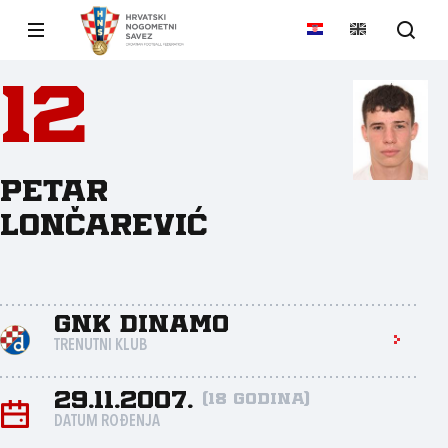
12
Petar
Lončarević
GNK Dinamo
TRENUTNI KLUB
29.11.2007.
(18 godina)
DATUM ROĐENJA