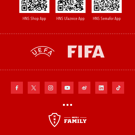
HNS Shop App
HNS Ulaznice App
HNS Semafor App