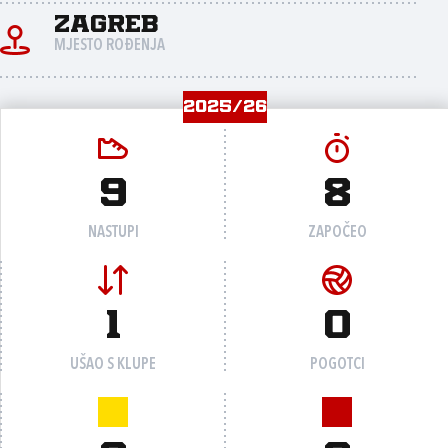
Zagreb
MJESTO ROĐENJA
2025/26
9
8
NASTUPI
ZAPOČEO
1
0
UŠAO S KLUPE
POGOTCI