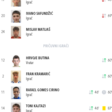
17
46'
Igrač
IVANO SAFUNDŽIĆ
20
69'
Igrač
MISLAV MATIJAŠ
24
Igrač
PRIČUVNI IGRAČI
HRVOJE BUTINA
12
60'
Vratar
FRAN KRAMARIĆ
2
60'
Igrač
RAFAEL GOMES CIRINO
11
46'
60'
Igrač
TONI KAJTAZI
14
46'
87'
Igrač