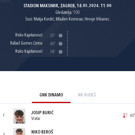
STADION MAKSIMIR, ZAGREB, 18.05.2024. 11:00
Gledatelja: 100
Suci: Matija Kordić, Mladen Komesar, Hrvoje Vrbanec.
Roko Kapitanović
25'
Rafael Gomes Cirino
60'
Roko Kapitanović
74'
GNK DINAMO
NK RUDEŠ
JOSIP BURIĆ
1
60'
Vratar
NIKO BEROŠ