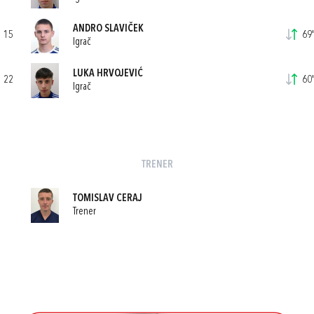
ANDRO SLAVIČEK
15
69'
Igrač
LUKA HRVOJEVIĆ
22
60'
Igrač
TRENER
TOMISLAV CERAJ
Trener