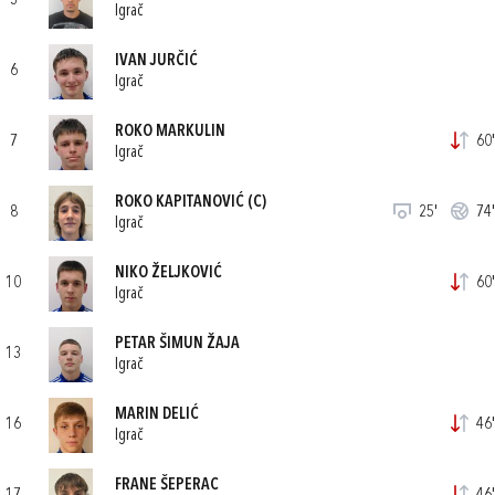
3
Igrač
IVAN JURČIĆ
6
Igrač
ROKO MARKULIN
7
60'
Igrač
ROKO KAPITANOVIĆ
(C)
8
25'
74'
Igrač
NIKO ŽELJKOVIĆ
10
60'
Igrač
PETAR ŠIMUN ŽAJA
13
Igrač
MARIN DELIĆ
16
46'
Igrač
FRANE ŠEPERAC