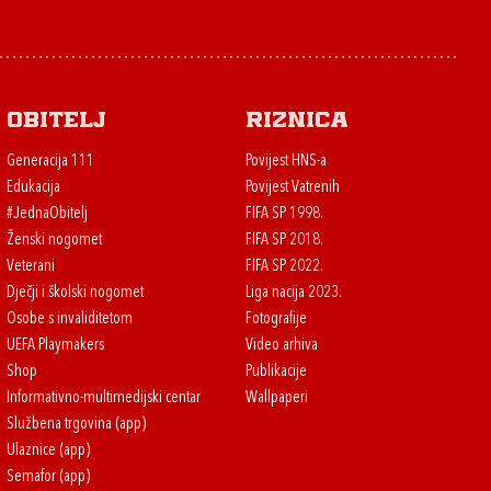
Obitelj
Riznica
Generacija 111
Povijest HNS-a
Edukacija
Povijest Vatrenih
#JednaObitelj
FIFA SP 1998.
Ženski nogomet
FIFA SP 2018.
Veterani
FIFA SP 2022.
Dječji i školski nogomet
Liga nacija 2023.
Osobe s invaliditetom
Fotografije
UEFA Playmakers
Video arhiva
Shop
Publikacije
Informativno-multimedijski centar
Wallpaperi
Službena trgovina (app)
Ulaznice (app)
Semafor (app)