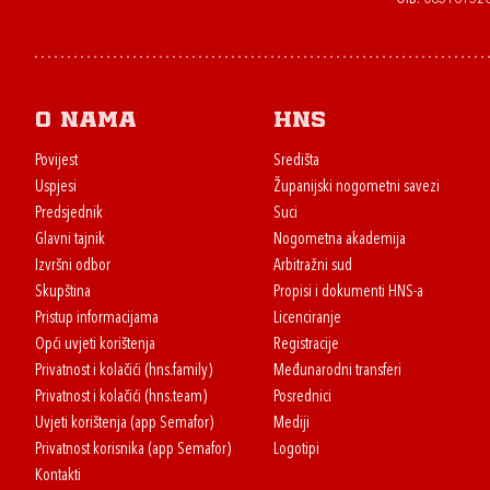
O nama
HNS
Povijest
Središta
Uspjesi
Županijski nogometni savezi
Predsjednik
Suci
Glavni tajnik
Nogometna akademija
Izvršni odbor
Arbitražni sud
Skupština
Propisi i dokumenti HNS-a
Pristup informacijama
Licenciranje
Opći uvjeti korištenja
Registracije
Privatnost i kolačići (hns.family)
Međunarodni transferi
Privatnost i kolačići (hns.team)
Posrednici
Uvjeti korištenja (app Semafor)
Mediji
Privatnost korisnika (app Semafor)
Logotipi
Kontakti