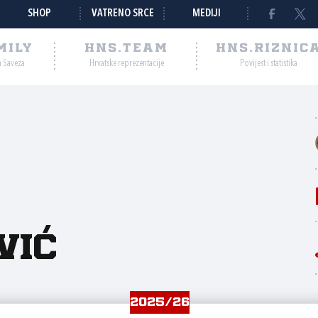
SHOP
VATRENO SRCE
MEDIJI
MILY
HNS.TEAM
HNS.RIZNIC
a Saveza
Hrvatske reprezentacije
Povijest i statistika
vić
2025/26