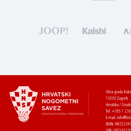
Ulica grada Vuk
10000 Zagreb
Hrvatska / Croati
Tel:
+385 1 23
E-mail:
info@hns
IBAN: HR2523
OIB: 08516152