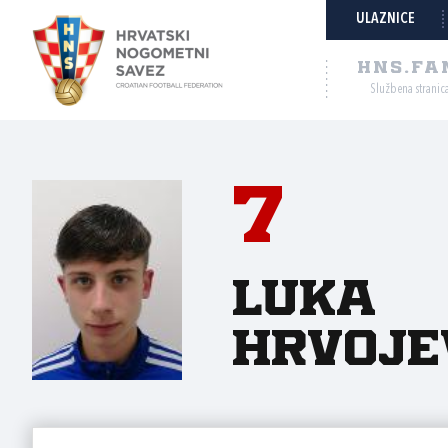
ULAZNICE
HNS.FA
Službena stranic
7
Luka
Hrvoje