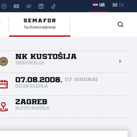
HR
EN
A
SEMAFOR
Sva domaća natjecanja
NK Kustošija
TRENUTNI KLUB
07.08.2008.
(17 godina)
DATUM ROĐENJA
Zagreb
MJESTO ROĐENJA