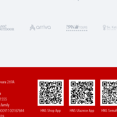
ovara 269A
a
61555
.family
HNS Shop App
HNS Ulaznice App
HNS Semaf
400091100187844
078