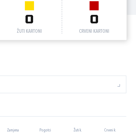
0
0
ŽUTI KARTONI
CRVENI KARTONI
Zamjena
Pogotci
Žuti k.
Crveni k.