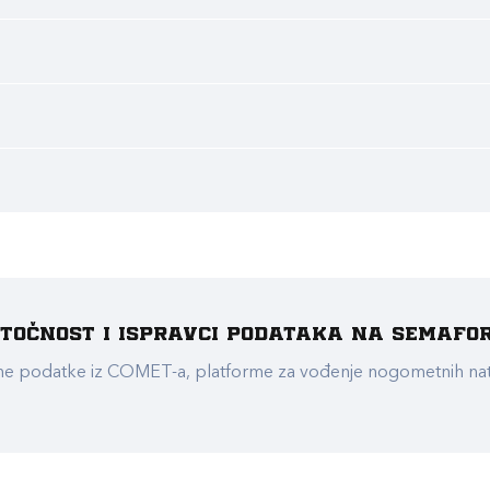
e točnost i ispravci podataka na Semafo
ualne podatke iz COMET-a, platforme za vođenje nogometnih n