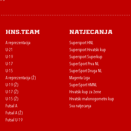
HNS.team
Natjecanja
A reprezentacija
Supersport HNL
U-21
Supersport Hrvatski kup
U-19
Supersport Superkup
U-17
SuperSport Prva NL
U-15
SuperSport Druga NL
A reprezentacija (Ž)
Magenta Liga
U-19 (Ž)
SuperSport HMNL
U-17 (Ž)
Hrvatski kup za žene
U-15 (Ž)
Hrvatski malonogometni kup
Futsal A
Sva natjecanja
Futsal A (Ž)
Futsal U-19