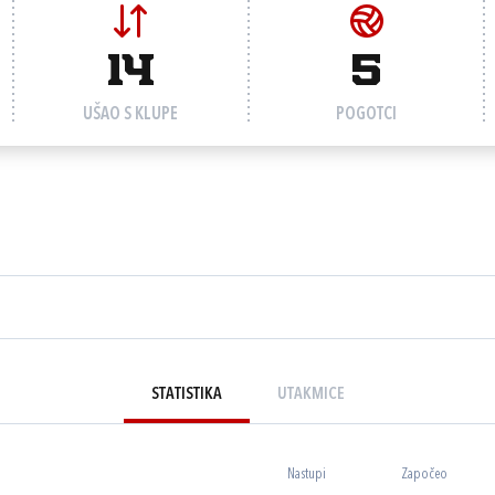
14
5
UŠAO S KLUPE
POGOTCI
STATISTIKA
UTAKMICE
Nastupi
Započeo