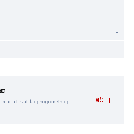
ru
VIŠE
atjecanja Hrvatskog nogometnog