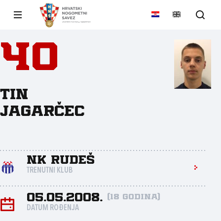
40
Tin
Jagarčec
NK Rudeš
TRENUTNI KLUB
05.05.2008.
(18 godina)
DATUM ROĐENJA