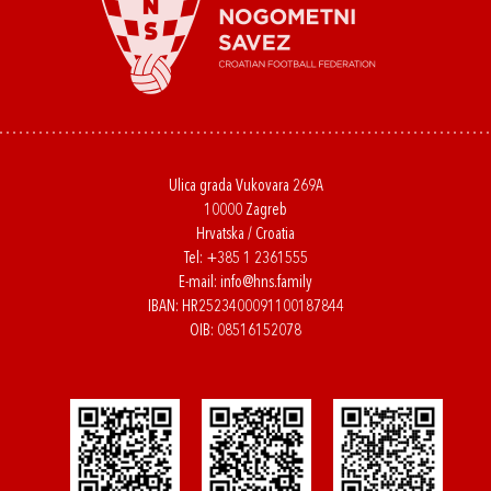
Ulica grada Vukovara 269A
10000 Zagreb
Hrvatska / Croatia
Tel:
+385 1 2361555
E-mail:
info@hns.family
IBAN: HR2523400091100187844
OIB: 08516152078