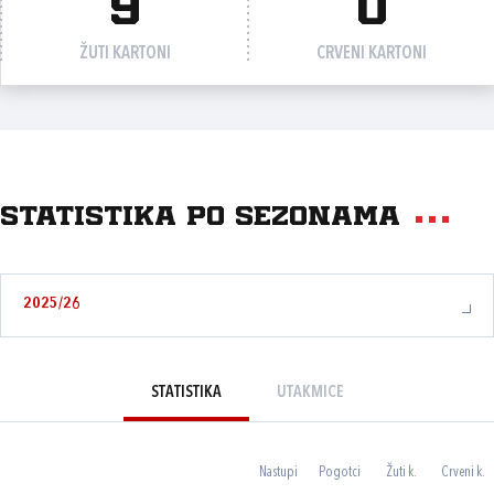
9
0
ŽUTI KARTONI
CRVENI KARTONI
Statistika po sezonama
2025/26
STATISTIKA
UTAKMICE
Nastupi
Pogotci
Žuti k.
Crveni k.