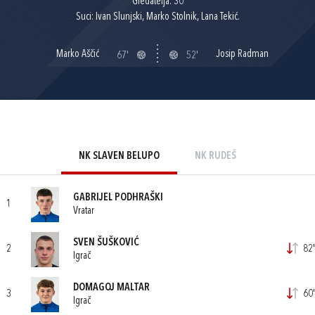
Gledatelja: 30
Suci: Ivan Slunjski, Marko Stolnik, Lana Tekić.
Marko Aščić
Josip Radman
67'
52'
NK SLAVEN BELUPO
NK RUDEŠ
GABRIJEL PODHRAŠKI
1
Vratar
SVEN ŠUŠKOVIĆ
2
82'
Igrač
DOMAGOJ MALTAR
3
60'
Igrač