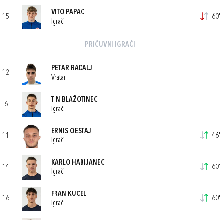
VITO PAPAC
15
60'
Igrač
PRIČUVNI IGRAČI
PETAR RADALJ
12
Vratar
TIN BLAŽOTINEC
6
Igrač
ERNIS QESTAJ
11
46'
Igrač
KARLO HABIJANEC
14
60'
Igrač
FRAN KUCEL
16
60'
Igrač