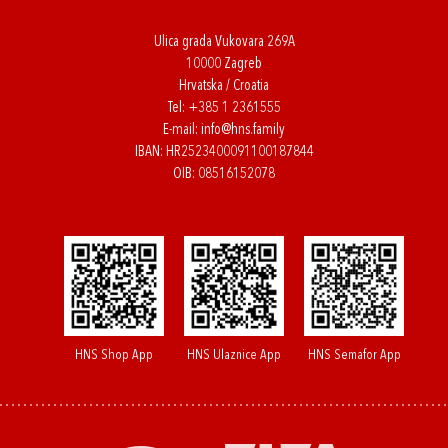
Ulica grada Vukovara 269A
10000 Zagreb
Hrvatska / Croatia
Tel:
+385 1 2361555
E-mail:
info@hns.family
IBAN: HR2523400091100187844
OIB: 08516152078
HNS Shop App
HNS Ulaznice App
HNS Semafor App