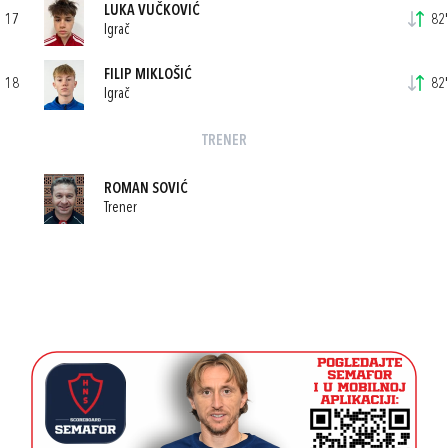
LUKA VUČKOVIĆ
17
82'
Igrač
FILIP MIKLOŠIĆ
18
82'
Igrač
TRENER
ROMAN SOVIĆ
Trener