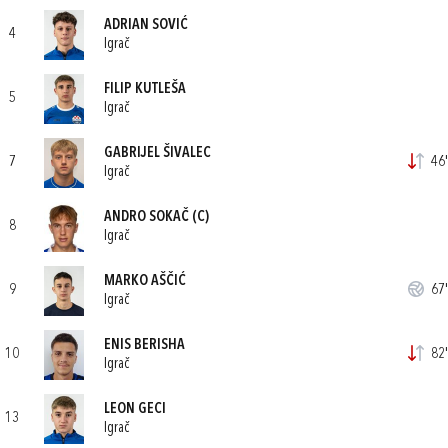
ADRIAN SOVIĆ
4
Igrač
FILIP KUTLEŠA
5
Igrač
GABRIJEL ŠIVALEC
7
46'
Igrač
ANDRO SOKAČ
(C)
8
Igrač
MARKO AŠČIĆ
9
67'
Igrač
ENIS BERISHA
10
82'
Igrač
LEON GECI
13
Igrač