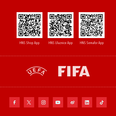
HNS Shop App
HNS Ulaznice App
HNS Semafor App