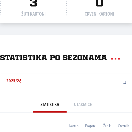
3
0
ŽUTI KARTONI
CRVENI KARTONI
Statistika po sezonama
2025/26
STATISTIKA
UTAKMICE
Nastupi
Pogotci
Žuti k.
Crveni k.