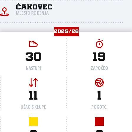
Čakovec
MJESTO ROĐENJA
2025/26
30
19
NASTUPI
ZAPOČEO
11
1
UŠAO S KLUPE
POGOTCI