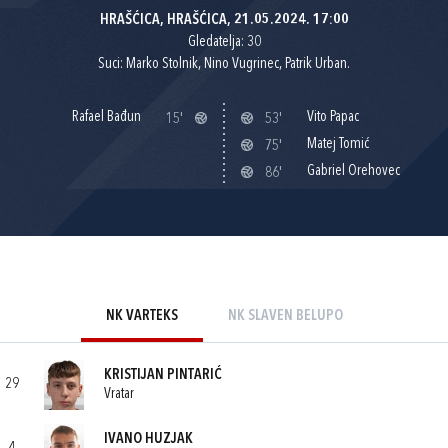
HRAŠĆICA, HRAŠĆICA, 21.05.2024. 17:00
Gledatelja: 30
Suci: Marko Stolnik, Nino Vugrinec, Patrik Urban.
Rafael Bađun
Vito Papac
15'
53'
Matej Tomić
75'
Gabriel Orehovec
86'
NK VARTEKS
NK SLAVEN BELUPO
KRISTIJAN PINTARIĆ
29
Vratar
IVANO HUZJAK