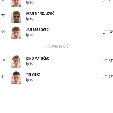
47
77'
Igrač
FRAN MANOJLOVIĆ
77
Igrač
JAN BREZOVEC
99
84'
Igrač
PRIČUVNI IGRAČI
DINO MATUČEC
19
84'
Igrač
TIN VITEZ
41
77'
Igrač