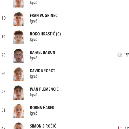
4
Igrač
FRAN VUGRINEC
10
Igrač
ROKO HRASTIĆ
(C)
14
Igrač
RAFAEL BAĐUN
23
15'
Igrač
DAVID KROBOT
24
Igrač
IVAN PLEMENČIĆ
25
Igrač
BORNA HABEK
31
Igrač
SIMON SIROČIĆ