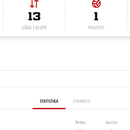
13
1
UŠAO S KLUPE
POGOTCI
STATISTIKA
UTAKMICE
Nastupi
Započeo