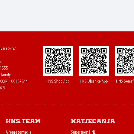
ovara 269A
a
61555
.family
HNS Shop App
HNS Ulaznice App
HNS Semaf
400091100187844
078
HNS.team
Natjecanja
A reprezentacija
Supersport HNL