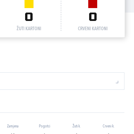
0
0
ŽUTI KARTONI
CRVENI KARTONI
Zamjena
Pogotci
Žuti k.
Crveni k.