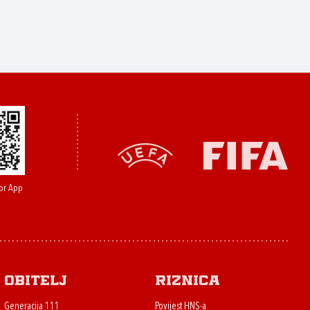
or App
Obitelj
Riznica
Generacija 111
Povijest HNS-a