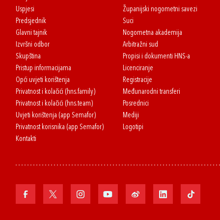
Uspjesi
Županijski nogometni savezi
Predsjednik
Suci
Glavni tajnik
Nogometna akademija
Izvršni odbor
Arbitražni sud
Skupština
Propisi i dokumenti HNS-a
Pristup informacijama
Licenciranje
Opći uvjeti korištenja
Registracije
Privatnost i kolačići (hns.family)
Međunarodni transferi
Privatnost i kolačići (hns.team)
Posrednici
Uvjeti korištenja (app Semafor)
Mediji
Privatnost korisnika (app Semafor)
Logotipi
Kontakti