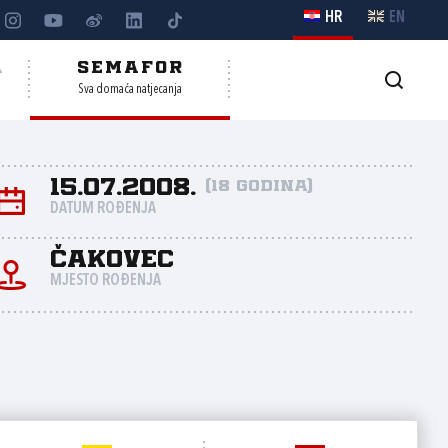
HR
EN
A
SEMAFOR
Sva domaća natjecanja
15.07.2008.
(18 godina)
DATUM ROĐENJA
Čakovec
MJESTO ROĐENJA