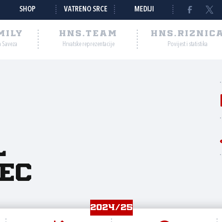
SHOP
VATRENO SRCE
MEDIJI
MILY
HNS.TEAM
HNS.RIZNIC
a Saveza
Hrvatske reprezentacije
Povijest i statistika
l
ec
2024/25