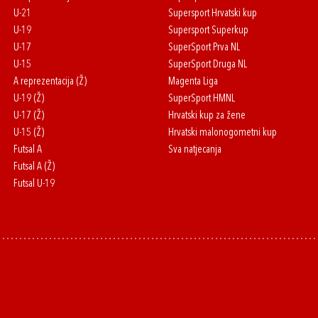
U-21
Supersport Hrvatski kup
U-19
Supersport Superkup
U-17
SuperSport Prva NL
U-15
SuperSport Druga NL
A reprezentacija (Ž)
Magenta Liga
U-19 (Ž)
SuperSport HMNL
U-17 (Ž)
Hrvatski kup za žene
U-15 (Ž)
Hrvatski malonogometni kup
Futsal A
Sva natjecanja
Futsal A (Ž)
Futsal U-19