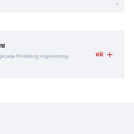
ru
VIŠE
atjecanja Hrvatskog nogometnog