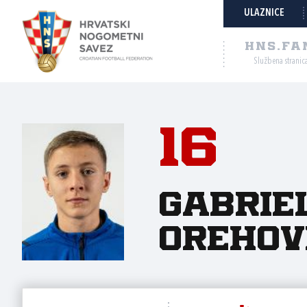
ULAZNICE
HNS.FA
Službena stranic
16
Gabrie
Orehov