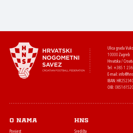
Ulica grada Vuk
10000 Zagreb
Hrvatska / Croati
Tel:
+385 1 23
E-mail:
info@hns
IBAN: HR2523
OIB: 08516152
O nama
HNS
Povijest
Središta