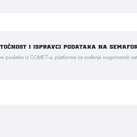
e točnost i ispravci podataka na Semafo
ualne podatke iz COMET-a, platforme za vođenje nogometnih n