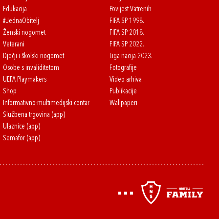
Edukacija
Povijest Vatrenih
#JednaObitelj
FIFA SP 1998.
Ženski nogomet
FIFA SP 2018.
Veterani
FIFA SP 2022.
Dječji i školski nogomet
Liga nacija 2023.
Osobe s invaliditetom
Fotografije
UEFA Playmakers
Video arhiva
Shop
Publikacije
Informativno-multimedijski centar
Wallpaperi
Službena trgovina (app)
Ulaznice (app)
Semafor (app)