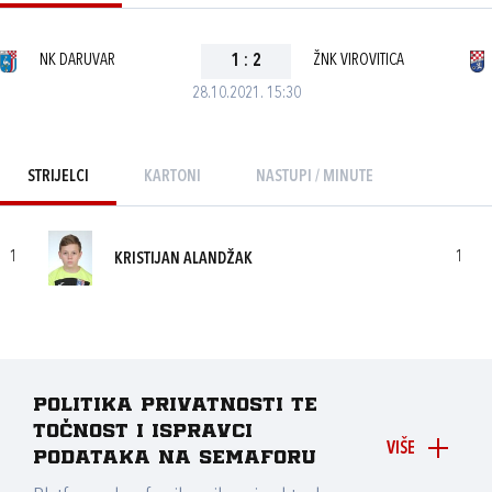
NK DARUVAR
1
:
2
ŽNK VIROVITICA
28.10.2021. 15:30
STRIJELCI
KARTONI
NASTUPI / MINUTE
1
1
KRISTIJAN ALANDŽAK
Politika privatnosti te
točnost i ispravci
VIŠE
podataka na Semaforu