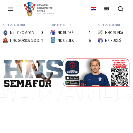
SUPERSPORT HNL
SUPERSPORT HNL
SUPERSPORT HNL
NK LOKOMOTIVA (Z)
3
NK RUDEŠ
1
HNK RIJEKA
HNK GORICA S.D.D.
1
NK OSIJEK
6
NK RUDEŠ
semafor
SEMAFO