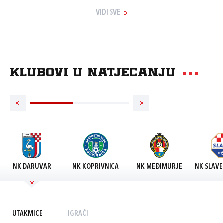
VIDI SVE
Klubovi u natjecanju
NK DARUVAR
NK KOPRIVNICA
NK MEĐIMURJE
NK SLAVE
UTAKMICE
IGRAČI