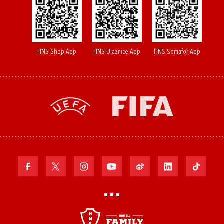
HNS Shop App
HNS Ulaznice App
HNS Semafor App