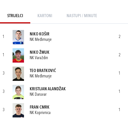
STRIJELCI
KARTONI
NASTUPI / MINUTE
NIKO KOŠIR
1
2
NK Međimurje
NIKO ŽMUK
1
2
NK Varaždin
TEO BRATKOVIĆ
3
1
NK Međimurje
KRISTIJAN ALANDŽAK
3
1
NK Daruvar
FRAN CMRK
3
1
NK Koprivnica