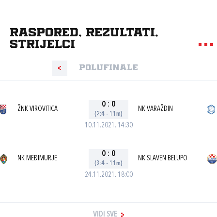
Raspored, rezultati,
strijelci
Polufinale
0
:
0
ŽNK VIROVITICA
NK VARAŽDIN
(2:4 - 11m)
10.11.2021. 14:30
0
:
0
NK MEĐIMURJE
NK SLAVEN BELUPO
(3:4 - 11m)
24.11.2021. 18:00
VIDI SVE