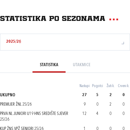
Statistika po sezonama
2025/26
STATISTIKA
UTAKMICE
Nastupi
Pogotci
Žuti k.
Crveni k.
UKUPNO
27
5
2
0
PREMIJER ŽNL 25/26
9
0
2
0
PRVA NL JUNIORI U19 HNS SREDIŠTE SJEVER
12
4
0
0
25/26
KUP ŽNS VPŽ SENIORI 25/26
1
0
0
0