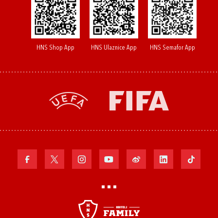
HNS Shop App
HNS Ulaznice App
HNS Semafor App