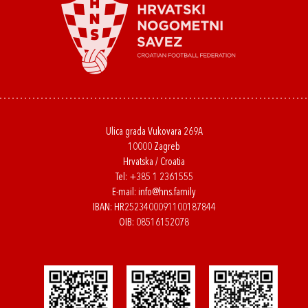
Ulica grada Vukovara 269A
10000 Zagreb
Hrvatska / Croatia
Tel:
+385 1 2361555
E-mail:
info@hns.family
IBAN: HR2523400091100187844
OIB: 08516152078