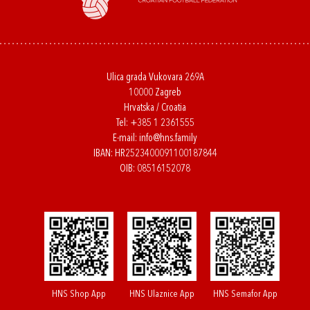
Ulica grada Vukovara 269A
10000 Zagreb
Hrvatska / Croatia
Tel:
+385 1 2361555
E-mail:
info@hns.family
IBAN: HR2523400091100187844
OIB: 08516152078
HNS Shop App
HNS Ulaznice App
HNS Semafor App