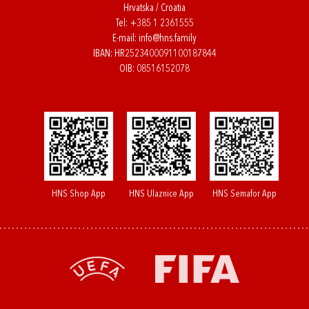
Hrvatska / Croatia
Tel:
+385 1 2361555
E-mail:
info@hns.family
IBAN: HR2523400091100187844
OIB: 08516152078
HNS Shop App
HNS Ulaznice App
HNS Semafor App