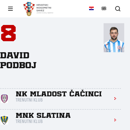
8
David
Podboj
NK Mladost Čačinci
TRENUTNI KLUB
MNK Slatina
TRENUTNI KLUB