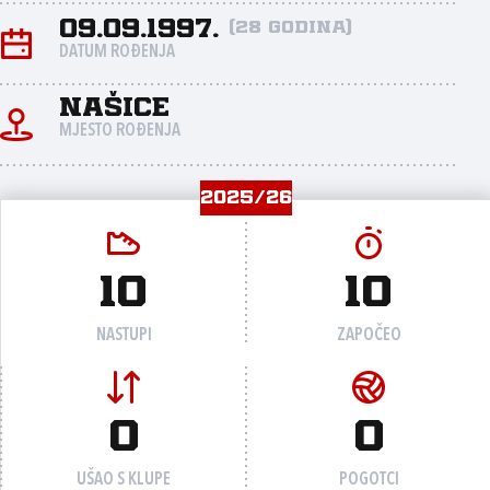
09.09.1997.
(28 godina)
DATUM ROĐENJA
Našice
MJESTO ROĐENJA
2025/26
10
10
NASTUPI
ZAPOČEO
0
0
UŠAO S KLUPE
POGOTCI