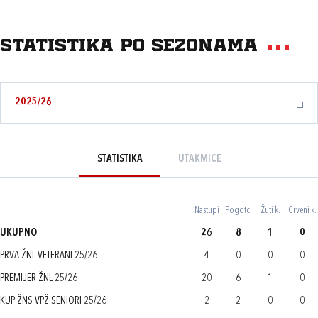
Statistika po sezonama
2025/26
STATISTIKA
UTAKMICE
Nastupi
Pogotci
Žuti k.
Crveni k.
UKUPNO
26
8
1
0
PRVA ŽNL VETERANI 25/26
4
0
0
0
PREMIJER ŽNL 25/26
20
6
1
0
KUP ŽNS VPŽ SENIORI 25/26
2
2
0
0