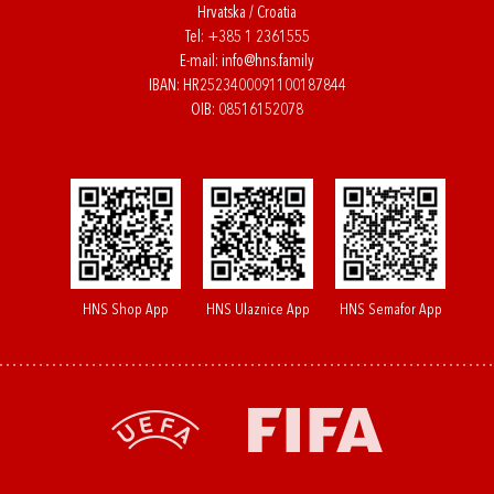
Hrvatska / Croatia
Tel:
+385 1 2361555
E-mail:
info@hns.family
IBAN: HR2523400091100187844
OIB: 08516152078
HNS Shop App
HNS Ulaznice App
HNS Semafor App