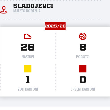
Sladojevci
MJESTO ROĐENJA
2025/26
26
8
NASTUPI
POGOTCI
1
0
ŽUTI KARTONI
CRVENI KARTONI