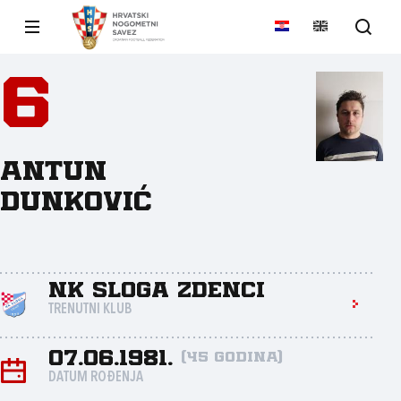
6
Antun
Dunković
NK Sloga Zdenci
TRENUTNI KLUB
07.06.1981.
(45 godina)
DATUM ROĐENJA