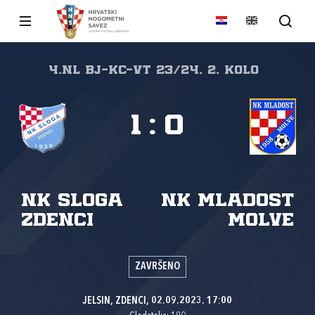
4.NL BJ-KC-VT 23/24, 2. kolo
1
:
0
NK Sloga
NK Mladost
Zdenci
Molve
ZAVRŠENO
JELSIN, ZDENCI, 02.09.2023. 17:00