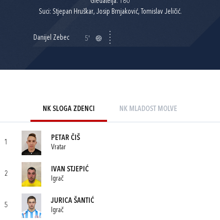
Gledatelja: 180
Suci: Stjepan Hruškar, Josip Brnjaković, Tomislav Jeličić.
Danijel Zebec
5'
NK SLOGA ZDENCI
NK MLADOST MOLVE
PETAR ČIŠ
1
Vratar
IVAN STJEPIĆ
2
Igrač
JURICA ŠANTIĆ
5
Igrač