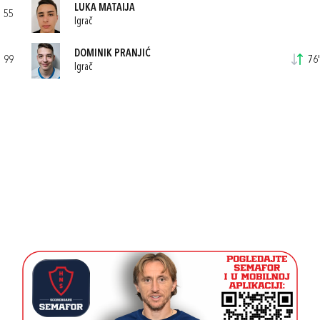
LUKA MATAIJA
55
Igrač
DOMINIK PRANJIĆ
99
76'
Igrač