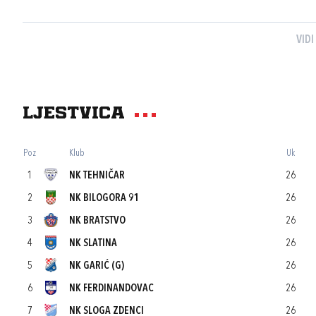
VIDI
Ljestvica
Poz
Klub
Uk
1
NK TEHNIČAR
26
2
NK BILOGORA 91
26
3
NK BRATSTVO
26
4
NK SLATINA
26
5
NK GARIĆ (G)
26
6
NK FERDINANDOVAC
26
7
NK SLOGA ZDENCI
26