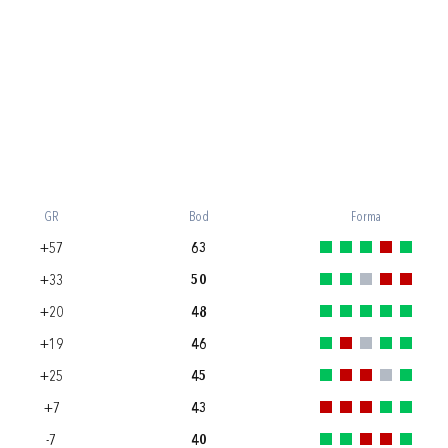
GR
Bod
Forma
+57
63
+33
50
+20
48
+19
46
+25
45
+7
43
-7
40