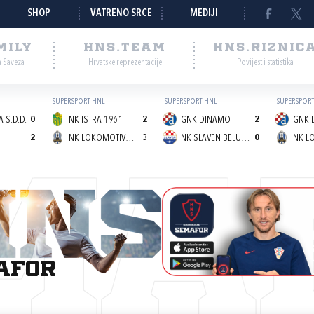
SHOP
VATRENO SRCE
MEDIJI
MILY
HNS.TEAM
HNS.RIZNIC
a Saveza
Hrvatske reprezentacije
Povijest i statistika
SUPERSPORT HNL
SUPERSPORT HNL
SUPERSPORT
 S.D.D.
0
NK ISTRA 1961
2
GNK DINAMO
2
GNK 
2
NK LOKOMOTIVA (Z)
3
NK SLAVEN BELUPO
0
MA
afor