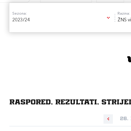
Sezona:
Razina:
2023/24
ŽNS vi
Raspored, rezultati, strije
26.