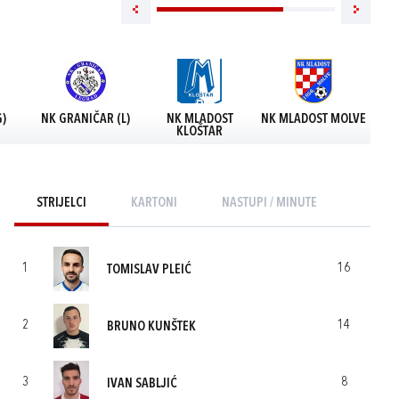
G)
NK GRANIČAR (L)
NK MLADOST
NK MLADOST MOLVE
N
KLOŠTAR
STRIJELCI
KARTONI
NASTUPI / MINUTE
1
16
TOMISLAV PLEIĆ
2
14
BRUNO KUNŠTEK
3
8
IVAN SABLJIĆ