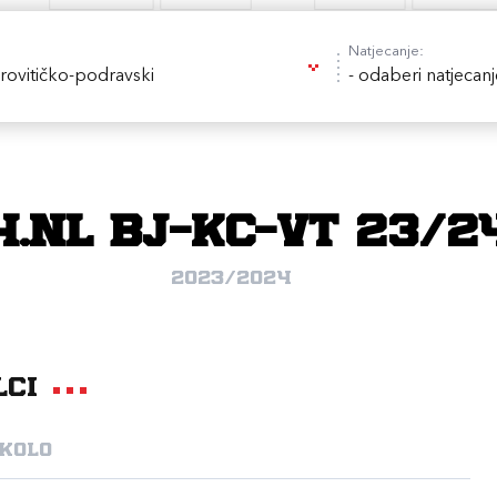
Natjecanje:
rovitičko-podravski
- odaberi natjecanj
4.NL BJ-KC-VT 23/2
2023/2024
lci
 kolo