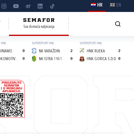
HR
EN
A
SEMAFOR
Sva domaća natjecanja
 HNL
SUPERSPORT HNL
SUPERSPORT HNL
DINAMO
0
NK VARAŽDIN
2
HNK RIJEKA
2
NK LOKOMOTIVA (Z)
0
NK ISTRA 1961
0
HNK GORICA S.D.D.
0
FO