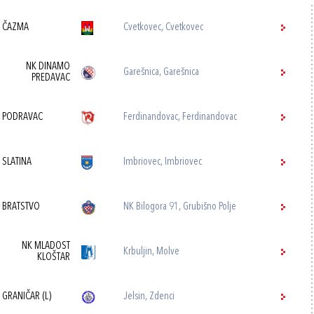
 ČAZMA
Cvetkovec, Cvetkovec
NK DINAMO
Garešnica, Garešnica
PREDAVAC
 PODRAVAC
Ferdinandovac, Ferdinandovac
 SLATINA
Imbriovec, Imbriovec
 BRATSTVO
NK Bilogora 91, Grubišno Polje
NK MLADOST
Krbuljin, Molve
KLOŠTAR
 GRANIČAR (L)
Jelsin, Zdenci