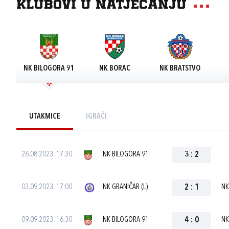
Klubovi u natjecanju
NK BILOGORA 91
NK BORAC
NK BRATSTVO
UTAKMICE
IGRAČI
26.08.2023. 17:30
NK BILOGORA 91
3
:
2
03.09.2023. 17:00
NK GRANIČAR (L)
2
:
1
NK
09.09.2023. 16:30
NK BILOGORA 91
4
:
0
NK