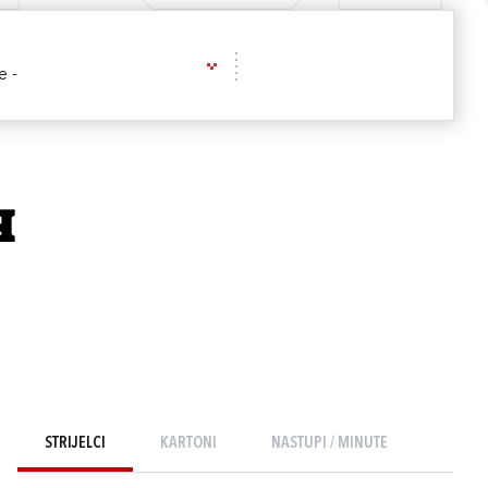
e -
4
STRIJELCI
KARTONI
NASTUPI / MINUTE