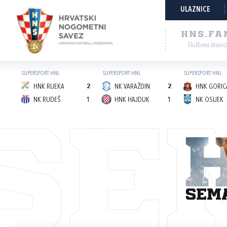
ULAZNICE
HNS.FA
Službena stranic
SUPERSPORT HNL
SUPERSPORT HNL
SUPERSPORT HNL
HNK RIJEKA
2
NK VARAŽDIN
2
HNK GORICA
NK RUDEŠ
1
HNK HAJDUK
1
NK OSIJEK
SE
sem