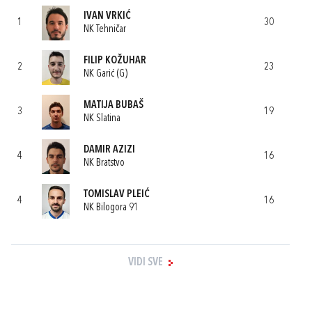
IVAN VRKIĆ
1
30
NK Tehničar
FILIP KOŽUHAR
2
23
NK Garić (G)
MATIJA BUBAŠ
3
19
NK Slatina
DAMIR AZIZI
4
16
NK Bratstvo
TOMISLAV PLEIĆ
4
16
NK Bilogora 91
VIDI SVE