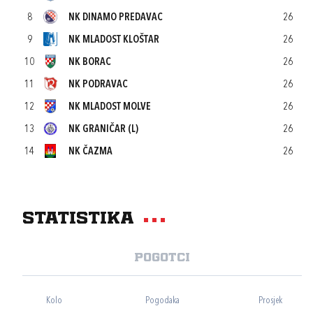
8
NK DINAMO PREDAVAC
26
9
NK MLADOST KLOŠTAR
26
10
NK BORAC
26
11
NK PODRAVAC
26
12
NK MLADOST MOLVE
26
13
NK GRANIČAR (L)
26
14
NK ČAZMA
26
Statistika
Pogotci
Kolo
Pogodaka
Prosjek