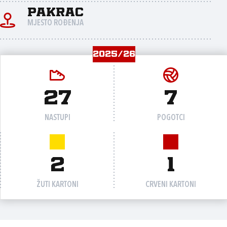
Pakrac
MJESTO ROĐENJA
2025/26
27
7
NASTUPI
POGOTCI
2
1
ŽUTI KARTONI
CRVENI KARTONI