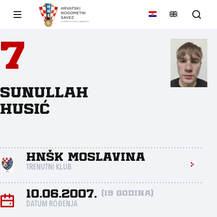
7
Sunullah
Husić
HNŠK Moslavina
TRENUTNI KLUB
10.06.2007.
(19 godina)
DATUM ROĐENJA