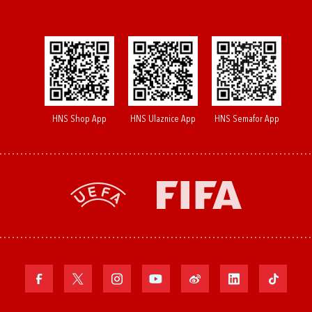
HNS Shop App
HNS Ulaznice App
HNS Semafor App