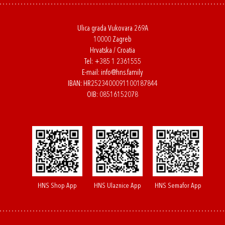
Ulica grada Vukovara 269A
10000 Zagreb
Hrvatska / Croatia
Tel:
+385 1 2361555
E-mail:
info@hns.family
IBAN: HR2523400091100187844
OIB: 08516152078
HNS Shop App
HNS Ulaznice App
HNS Semafor App