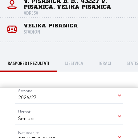
V. Pisanica b. b., 43227 V.
Pisanica, Velika Pisanica
ADRESA
Velika Pisanica
STADION
RASPORED I REZULTATI
LJESTVICA
IGRAČI
STATI
Sezona:
2026/27
Uzrast:
Seniors
Natjecanje: