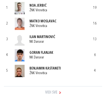
NOA JERBIĆ
1
19
ŽNK Virovitica
MATKO MOSLAVAC
2
16
ŽNK Virovitica
ILAN MARTINOVIĆ
3
13
NK Daruvar
GORAN FLANJAK
4
6
NK Daruvar
BENJAMIN KASTANETI
5
4
ŽNK Virovitica
VIDI SVE