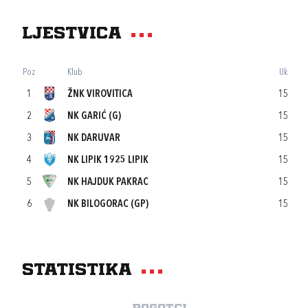
Ljestvica
Poz
Klub
Uk
1
ŽNK VIROVITICA
15
2
NK GARIĆ (G)
15
3
NK DARUVAR
15
4
NK LIPIK 1925 LIPIK
15
5
NK HAJDUK PAKRAC
15
6
NK BILOGORAC (GP)
15
Statistika