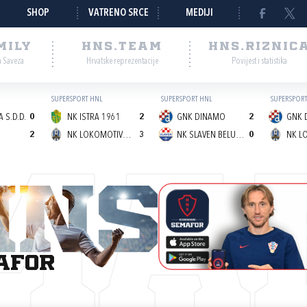
SHOP
VATRENO SRCE
MEDIJI
MILY
HNS.TEAM
HNS.RIZNIC
a Saveza
Hrvatske reprezentacije
Povijest i statistika
SUPERSPORT HNL
SUPERSPORT HNL
SUPERSPORT
 S.D.D.
0
NK ISTRA 1961
2
GNK DINAMO
2
GNK 
2
NK LOKOMOTIVA (Z)
3
NK SLAVEN BELUPO
0
MA
afor