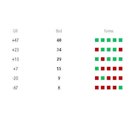
GR
Bod
Forma
+47
40
+23
34
+10
29
+7
15
-20
9
-67
6