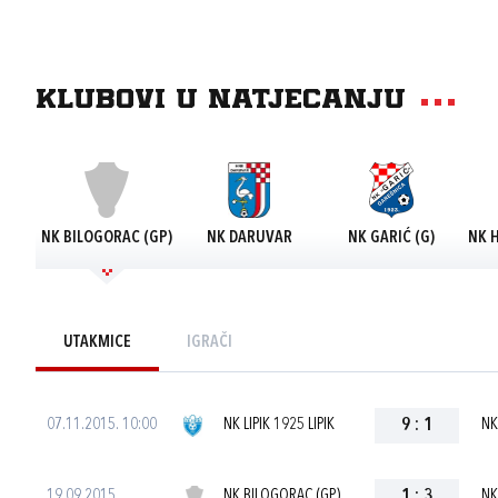
Klubovi u natjecanju
NK BILOGORAC (GP)
NK DARUVAR
NK GARIĆ (G)
NK 
UTAKMICE
IGRAČI
07.11.2015. 10:00
NK LIPIK 1925 LIPIK
9
:
1
NK
19.09.2015.
NK BILOGORAC (GP)
1
:
3
NK