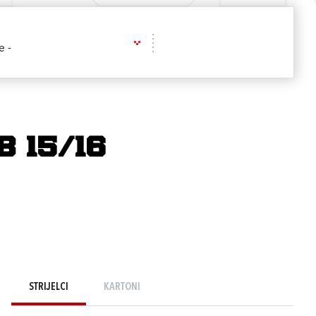
e -
B 15/16
STRIJELCI
KARTONI