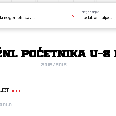
Natjecanje:
ki nogometni savez
- odaberi natjecanj
NL početnika U-8 
2015/2016
lci
 kolo