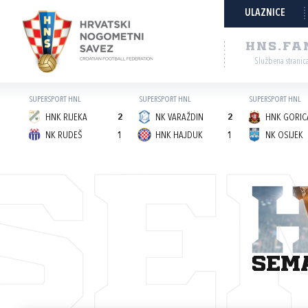
ULAZNICE
HNS.FA
Službena stranic
SUPERSPORT HNL
SUPERSPORT HNL
SUPERSPORT HNL
HNK RIJEKA
2
NK VARAŽDIN
2
HNK GORICA
NK RUDEŠ
1
HNK HAJDUK
1
NK OSIJEK
SE
sem