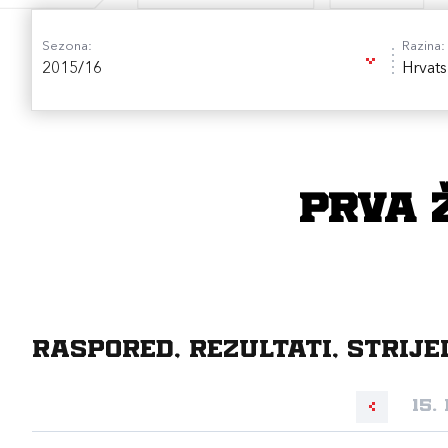
Sezona:
Razina:
2015/16
Hrvats
Prva Ž
Raspored, rezultati, strije
15.