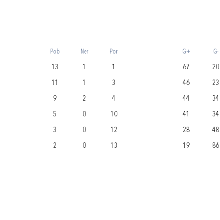
Pob
Ner
Por
G+
G-
13
1
1
67
20
11
1
3
46
23
9
2
4
44
34
5
0
10
41
34
3
0
12
28
48
2
0
13
19
86