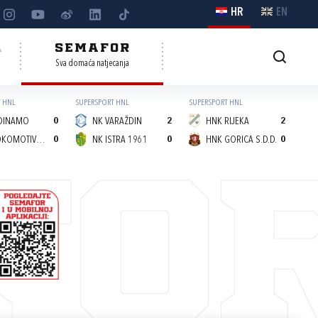
HR
EN
A
SEMAFOR
Sva domaća natjecanja
 HNL
SUPERSPORT HNL
SUPERSPORT HNL
DINAMO
0
NK VARAŽDIN
2
HNK RIJEKA
2
NK LOKOMOTIVA (Z)
0
NK ISTRA 1961
0
HNK GORICA S.D.D.
0
FO