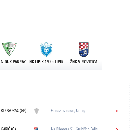
HAJDUK PAKRAC
NK LIPIK 1925 LIPIK
ŽNK VIROVITICA
 BILOGORAC (GP)
Gradski stadion, Umag
 GARIĆ (G)
NK Bilogora 91, Grubišno Polje