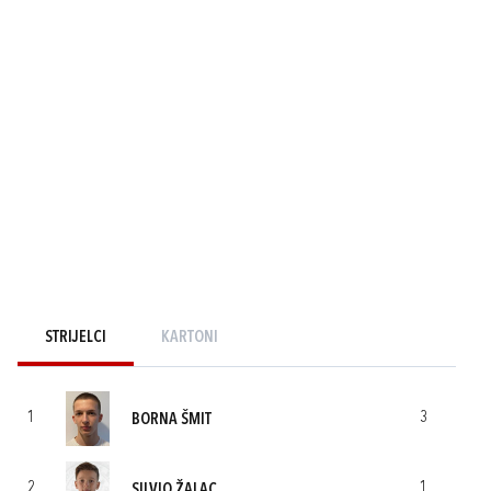
STRIJELCI
KARTONI
1
3
BORNA ŠMIT
2
1
SILVIO ŽALAC