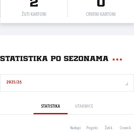
2
0
ŽUTI KARTONI
CRVENI KARTONI
Statistika po sezonama
2025/26
STATISTIKA
UTAKMICE
Nastupi
Pogotci
Žuti k.
Crveni k.