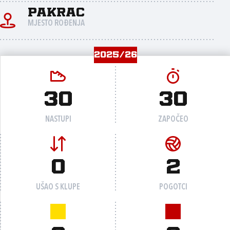
Pakrac
MJESTO ROĐENJA
2025/26
30
30
NASTUPI
ZAPOČEO
0
2
UŠAO S KLUPE
POGOTCI