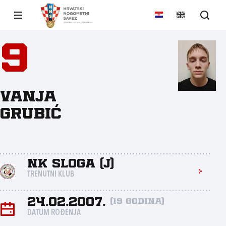
9
Vanja
Grubić
NK Sloga (J)
TRENUTNI KLUB
24.02.2007.
(19 godina)
DATUM ROĐENJA