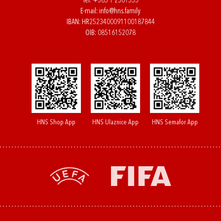
Tel:
+385 1 2361555
E-mail:
info@hns.family
IBAN: HR2523400091100187844
OIB: 08516152078
HNS Shop App
HNS Ulaznice App
HNS Semafor App