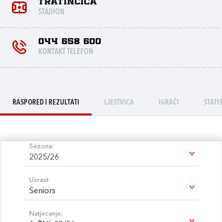
Tratinčica
STADION
044 658 600
KONTAKT TELEFON
RASPORED I REZULTATI
LJESTVICA
IGRAČI
STATI
Sezona:
2025/26
Uzrast:
Seniors
Natjecanje: