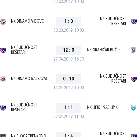
23.03.2019. 10:00
NK BUDUĆNOST
NK DINAMO VIDOVCI
1
:
0
REŠETARI
30.03.2019. 10:00
NK BUDUĆNOST
12
:
0
NK GRANIČAR BUČJE
REŠETARI
27.04.2019. 16:30
NK BUDUĆNOST
NK DINAMO RAJSAVAC
0
:
10
REŠETARI
13.04.2019. 10:00
NK BUDUĆNOST
1
:
1
NK LIPIK 1925 LIPIK
REŠETARI
22.04.2019. 11:00
NK BUDUĆNOST
NK SLOGA TRENKOVO
1
:
4