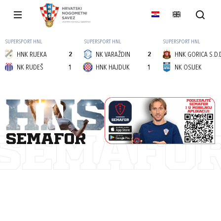
SUPERSPORT HNL
SUPERSPORT HNL
SUPERSPORT HNL
HNK RIJEKA
2
NK VARAŽDIN
2
HNK GORICA S.D.
NK RUDEŠ
1
HNK HAJDUK
1
NK OSIJEK
semafor
SEMAFO