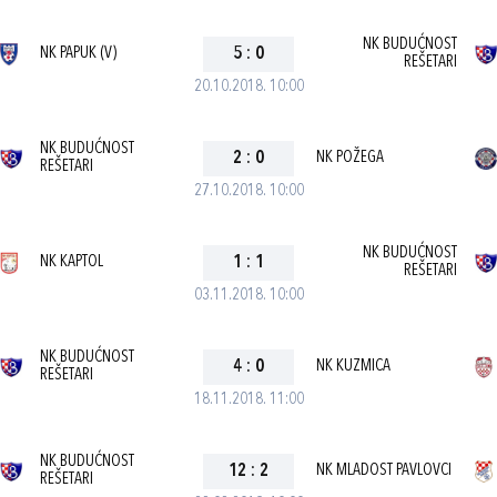
NK BUDUĆNOST
NK PAPUK (V)
5
:
0
REŠETARI
20.10.2018. 10:00
NK BUDUĆNOST
2
:
0
NK POŽEGA
REŠETARI
27.10.2018. 10:00
NK BUDUĆNOST
NK KAPTOL
1
:
1
REŠETARI
03.11.2018. 10:00
NK BUDUĆNOST
4
:
0
NK KUZMICA
REŠETARI
18.11.2018. 11:00
NK BUDUĆNOST
12
:
2
NK MLADOST PAVLOVCI
REŠETARI