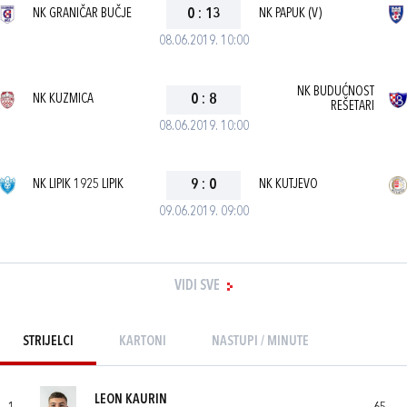
NK GRANIČAR BUČJE
0
:
13
NK PAPUK (V)
08.06.2019. 10:00
NK BUDUĆNOST
NK KUZMICA
0
:
8
REŠETARI
08.06.2019. 10:00
NK LIPIK 1925 LIPIK
9
:
0
NK KUTJEVO
09.06.2019. 09:00
VIDI SVE
STRIJELCI
KARTONI
NASTUPI / MINUTE
LEON KAURIN