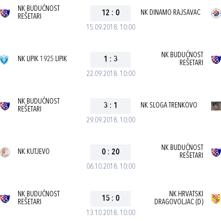
NK BUDUĆNOST
12
:
0
NK DINAMO RAJSAVAC
REŠETARI
15.09.2018. 10:00
NK BUDUĆNOST
NK LIPIK 1925 LIPIK
1
:
3
REŠETARI
22.09.2018. 10:00
NK BUDUĆNOST
3
:
1
NK SLOGA TRENKOVO
REŠETARI
29.09.2018. 10:00
NK BUDUĆNOST
NK KUTJEVO
0
:
20
REŠETARI
06.10.2018. 10:00
NK BUDUĆNOST
NK HRVATSKI
15
:
0
REŠETARI
DRAGOVOLJAC (D)
13.10.2018. 10:00