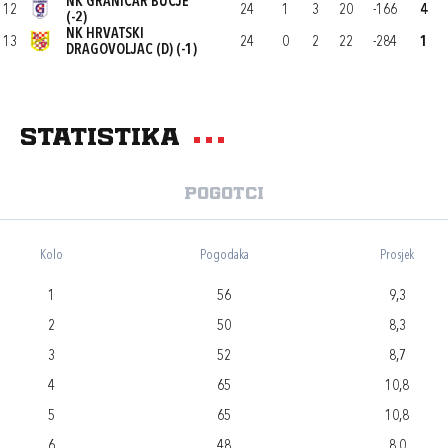
NK GRANIČAR BUČJE
12
24
1
3
20
-166
4
(-2)
NK HRVATSKI
13
24
0
2
22
-284
1
DRAGOVOLJAC (D) (-1)
Statistika
Pogotci
Kolo
Pogodaka
Prosjek
1
56
9,3
2
50
8,3
3
52
8,7
4
65
10,8
5
65
10,8
6
48
8,0