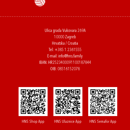
Ulica grada Vukovara 269A
10000 Zagreb
Hrvatska / Croatia
Tel:
+385 1 2361555
E-mail:
info@hns.family
IBAN: HR2523400091100187844
OIB: 08516152078
HNS Shop App
HNS Ulaznice App
HNS Semafor App