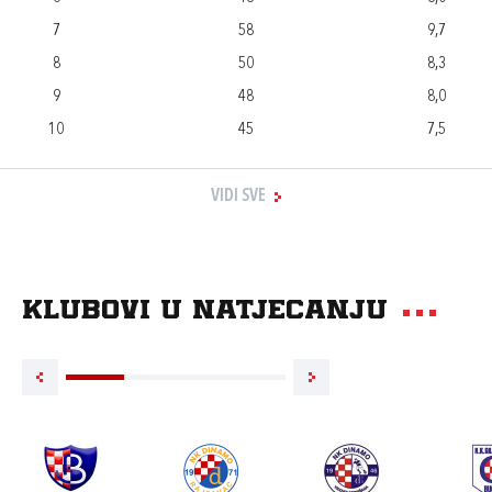
7
58
9,7
8
50
8,3
9
48
8,0
10
45
7,5
VIDI SVE
Klubovi u natjecanju