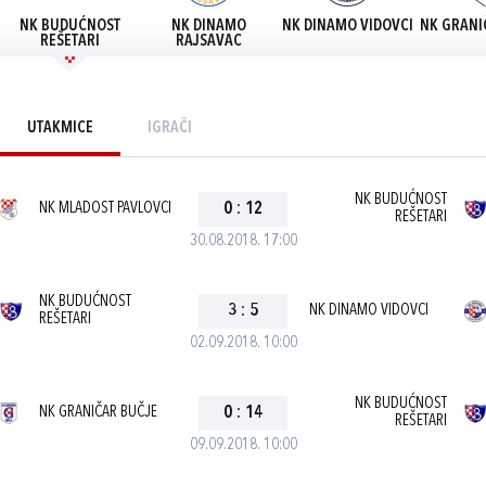
NK BUDUĆNOST
NK DINAMO
NK DINAMO VIDOVCI
NK GRANI
REŠETARI
RAJSAVAC
UTAKMICE
IGRAČI
NK BUDUĆNOST
NK MLADOST PAVLOVCI
0
:
12
REŠETARI
30.08.2018. 17:00
NK BUDUĆNOST
3
:
5
NK DINAMO VIDOVCI
REŠETARI
02.09.2018. 10:00
NK BUDUĆNOST
NK GRANIČAR BUČJE
0
:
14
REŠETARI
09.09.2018. 10:00