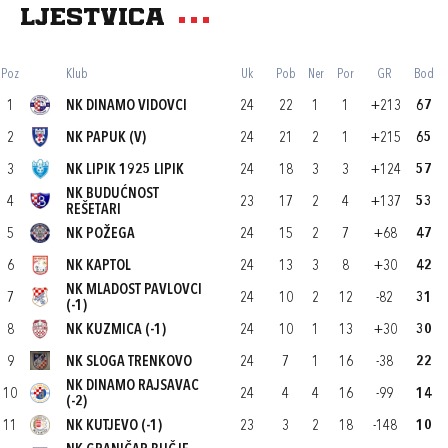
Ljestvica
Poz
Klub
Uk
Pob
Ner
Por
GR
Bod
1
NK DINAMO VIDOVCI
24
22
1
1
+213
67
2
NK PAPUK (V)
24
21
2
1
+215
65
3
NK LIPIK 1925 LIPIK
24
18
3
3
+124
57
NK BUDUĆNOST
4
23
17
2
4
+137
53
REŠETARI
5
NK POŽEGA
24
15
2
7
+68
47
6
NK KAPTOL
24
13
3
8
+30
42
NK MLADOST PAVLOVCI
7
24
10
2
12
-82
31
(-1)
8
NK KUZMICA (-1)
24
10
1
13
+30
30
9
NK SLOGA TRENKOVO
24
7
1
16
-38
22
NK DINAMO RAJSAVAC
10
24
4
4
16
-99
14
(-2)
11
NK KUTJEVO (-1)
23
3
2
18
-148
10