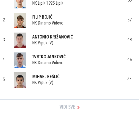
1
65
NK Lipik 1925 Lipik
FILIP BOJIĆ
2
57
NK Dinamo Vidovci
ANTONIO KRIŽANOVIĆ
3
48
NK Papuk (V)
TVRTKO JANKOVIĆ
4
46
NK Dinamo Vidovci
MIHAEL BEŠLIĆ
5
44
NK Papuk (V)
VIDI SVE