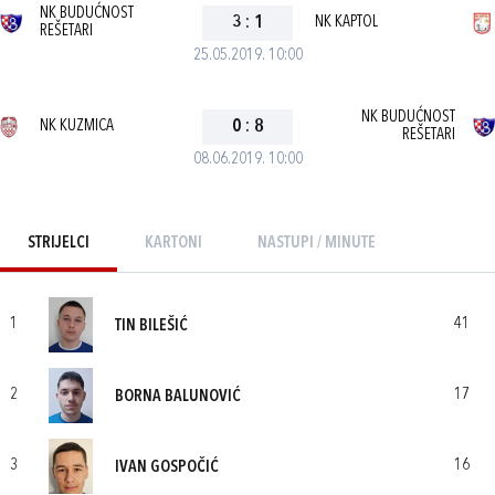
NK BUDUĆNOST
3
:
1
NK KAPTOL
REŠETARI
25.05.2019. 10:00
NK BUDUĆNOST
NK KUZMICA
0
:
8
REŠETARI
08.06.2019. 10:00
STRIJELCI
KARTONI
NASTUPI / MINUTE
1
41
TIN BILEŠIĆ
2
17
BORNA BALUNOVIĆ
3
16
IVAN GOSPOČIĆ