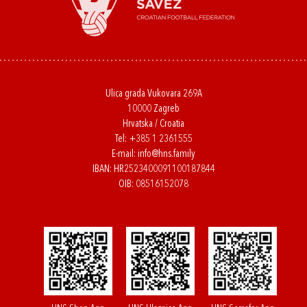
Ulica grada Vukovara 269A
10000 Zagreb
Hrvatska / Croatia
Tel:
+385 1 2361555
E-mail:
info@hns.family
IBAN: HR2523400091100187844
OIB: 08516152078