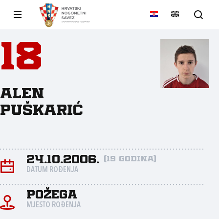
18
Alen
Puškarić
24.10.2006.
(19 godina)
DATUM ROĐENJA
Požega
MJESTO ROĐENJA