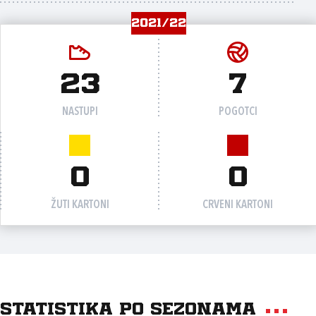
2021/22
23
7
NASTUPI
POGOTCI
0
0
ŽUTI KARTONI
CRVENI KARTONI
Statistika po sezonama