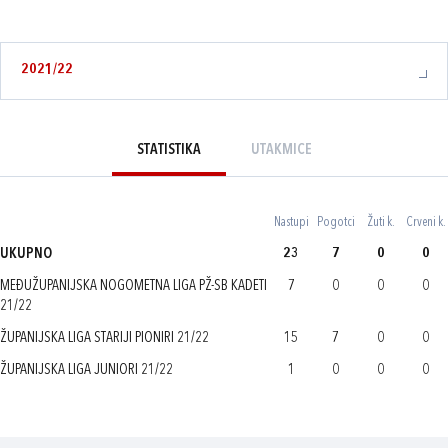
2021/22
STATISTIKA
UTAKMICE
Nastupi
Pogotci
Žuti k.
Crveni k.
UKUPNO
23
7
0
0
MEĐUŽUPANIJSKA NOGOMETNA LIGA PŽ-SB KADETI
7
0
0
0
21/22
ŽUPANIJSKA LIGA STARIJI PIONIRI 21/22
15
7
0
0
ŽUPANIJSKA LIGA JUNIORI 21/22
1
0
0
0