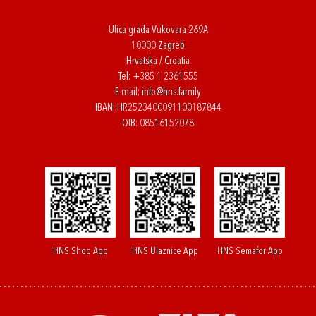
Ulica grada Vukovara 269A
10000 Zagreb
Hrvatska / Croatia
Tel:
+385 1 2361555
E-mail:
info@hns.family
IBAN: HR2523400091100187844
OIB: 08516152078
HNS Shop App
HNS Ulaznice App
HNS Semafor App