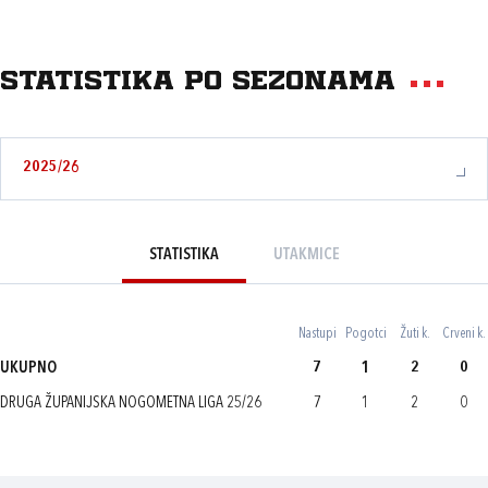
Statistika po sezonama
2025/26
STATISTIKA
UTAKMICE
Nastupi
Pogotci
Žuti k.
Crveni k.
UKUPNO
7
1
2
0
DRUGA ŽUPANIJSKA NOGOMETNA LIGA 25/26
7
1
2
0