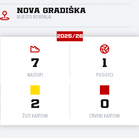
Nova Gradiška
MJESTO ROĐENJA
2025/26
7
1
NASTUPI
POGOTCI
2
0
ŽUTI KARTONI
CRVENI KARTONI