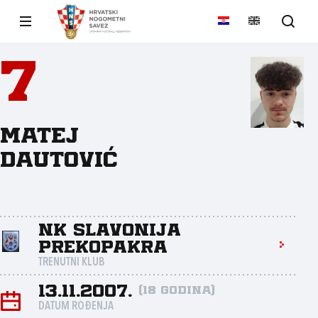
7
Matej
Dautović
NK Slavonija
Prekopakra
TRENUTNI KLUB
13.11.2007.
(18 godina)
DATUM ROĐENJA