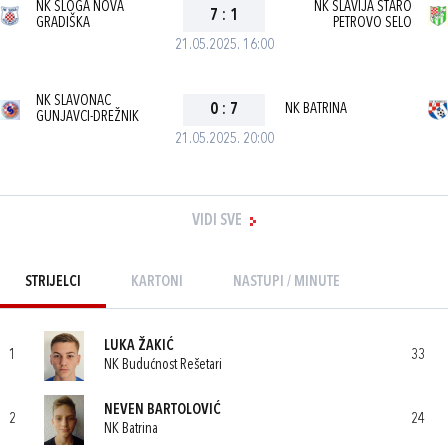
NK SLOGA NOVA
NK SLAVIJA STARO
7
:
1
GRADIŠKA
PETROVO SELO
21.05.2025. 16:00
NK SLAVONAC
0
:
7
NK BATRINA
GUNJAVCI-DREŽNIK
21.05.2025. 20:00
VIDI SVE
STRIJELCI
KARTONI
NASTUPI / MINUTE
LUKA ŽAKIĆ
1
33
NK Budućnost Rešetari
NEVEN BARTOLOVIĆ
2
24
NK Batrina