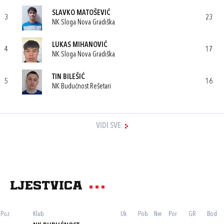
SLAVKO MATOŠEVIĆ
3
23
NK Sloga Nova Gradiška
LUKAS MIHANOVIĆ
4
17
NK Sloga Nova Gradiška
TIN BILEŠIĆ
5
16
NK Budućnost Rešetari
VIDI SVE
Ljestvica
Poz
Klub
Uk
Pob
Ner
Por
GR
Bod