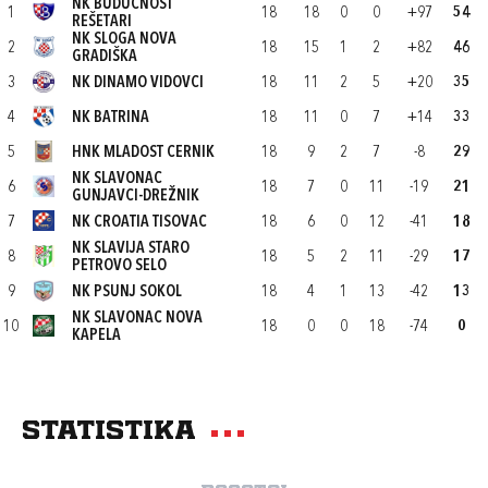
NK BUDUĆNOST
1
18
18
0
0
+97
54
REŠETARI
NK SLOGA NOVA
2
18
15
1
2
+82
46
GRADIŠKA
3
NK DINAMO VIDOVCI
18
11
2
5
+20
35
4
NK BATRINA
18
11
0
7
+14
33
5
HNK MLADOST CERNIK
18
9
2
7
-8
29
NK SLAVONAC
6
18
7
0
11
-19
21
GUNJAVCI-DREŽNIK
7
NK CROATIA TISOVAC
18
6
0
12
-41
18
NK SLAVIJA STARO
8
18
5
2
11
-29
17
PETROVO SELO
9
NK PSUNJ SOKOL
18
4
1
13
-42
13
NK SLAVONAC NOVA
10
18
0
0
18
-74
0
KAPELA
Statistika