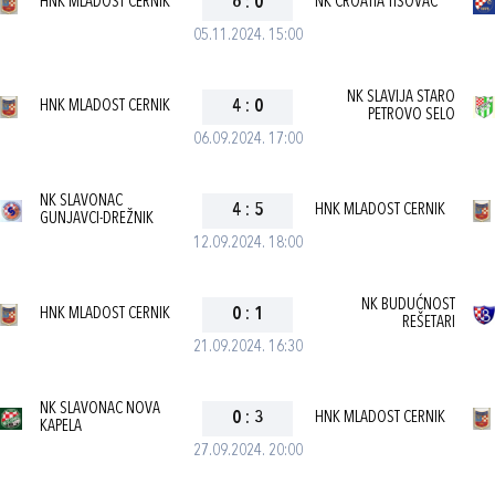
HNK MLADOST CERNIK
6
:
0
NK CROATIA TISOVAC
05.11.2024. 15:00
NK SLAVIJA STARO
HNK MLADOST CERNIK
4
:
0
PETROVO SELO
06.09.2024. 17:00
NK SLAVONAC
4
:
5
HNK MLADOST CERNIK
GUNJAVCI-DREŽNIK
12.09.2024. 18:00
NK BUDUĆNOST
HNK MLADOST CERNIK
0
:
1
REŠETARI
21.09.2024. 16:30
NK SLAVONAC NOVA
0
:
3
HNK MLADOST CERNIK
KAPELA
27.09.2024. 20:00