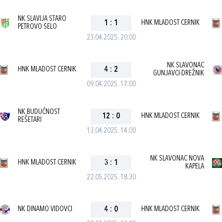
NK SLAVIJA STARO
1
:
1
HNK MLADOST CERNIK
PETROVO SELO
23.04.2025. 20:00
NK SLAVONAC
HNK MLADOST CERNIK
4
:
2
GUNJAVCI-DREŽNIK
09.04.2025. 17:00
NK BUDUĆNOST
12
:
0
HNK MLADOST CERNIK
REŠETARI
13.04.2025. 14:00
NK SLAVONAC NOVA
HNK MLADOST CERNIK
3
:
1
KAPELA
22.05.2025. 18:30
NK DINAMO VIDOVCI
4
:
0
HNK MLADOST CERNIK