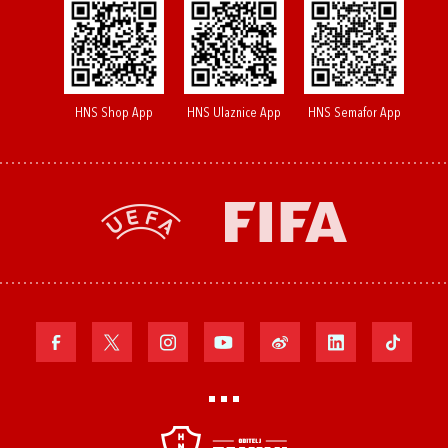
HNS Shop App
HNS Ulaznice App
HNS Semafor App