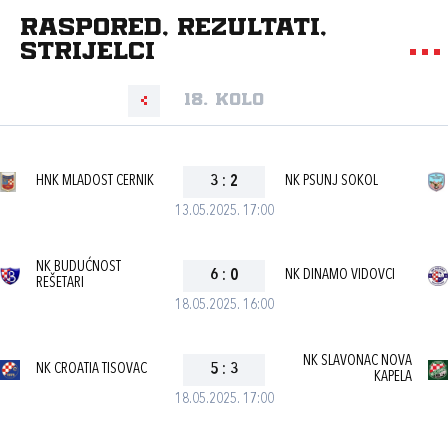
Raspored, rezultati,
strijelci
18. kolo
HNK MLADOST CERNIK
3
:
2
NK PSUNJ SOKOL
13.05.2025. 17:00
NK BUDUĆNOST
6
:
0
NK DINAMO VIDOVCI
REŠETARI
18.05.2025. 16:00
NK SLAVONAC NOVA
NK CROATIA TISOVAC
5
:
3
KAPELA
18.05.2025. 17:00