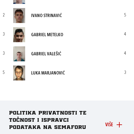
2
5
IVANO STRINAVIĆ
3
4
GABRIEL METELKO
3
4
GABRIEL VALEŠIĆ
5
3
LUKA MARJANOVIĆ
Politika privatnosti te
točnost i ispravci
VIŠE
podataka na Semaforu