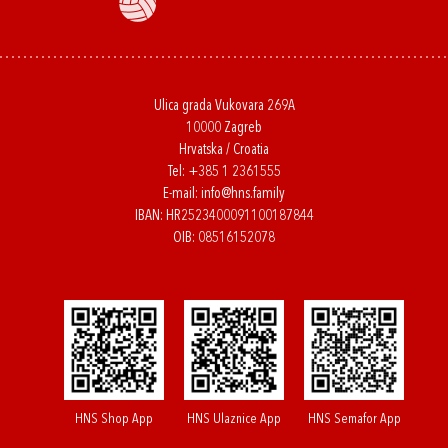
Ulica grada Vukovara 269A
10000 Zagreb
Hrvatska / Croatia
Tel:
+385 1 2361555
E-mail:
info@hns.family
IBAN: HR2523400091100187844
OIB: 08516152078
HNS Shop App
HNS Ulaznice App
HNS Semafor App