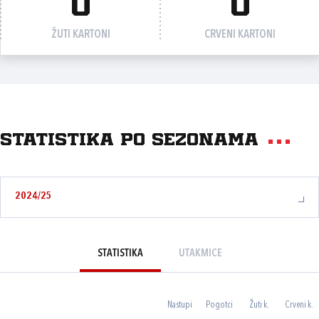
0
0
ŽUTI KARTONI
CRVENI KARTONI
Statistika po sezonama
2024/25
STATISTIKA
UTAKMICE
Nastupi
Pogotci
Žuti k.
Crveni k.