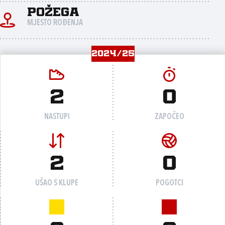
Požega
MJESTO ROĐENJA
2024/25
2
0
NASTUPI
ZAPOČEO
2
0
UŠAO S KLUPE
POGOTCI