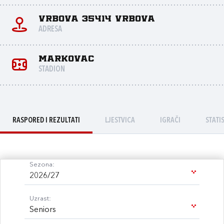
Vrbova 35414 Vrbova
ADRESA
MARKOVAC
STADION
RASPORED I REZULTATI
LJESTVICA
IGRAČI
STATI
Sezona:
2026/27
Uzrast:
Seniors