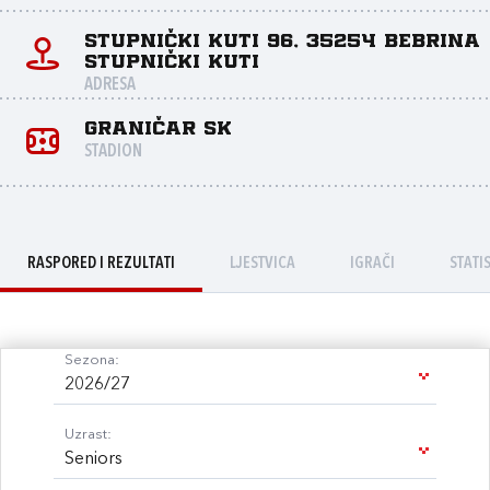
Stupnički Kuti 96, 35254 Bebrina
Stupnički Kuti
ADRESA
GRANIČAR SK
STADION
RASPORED I REZULTATI
LJESTVICA
IGRAČI
STATI
Sezona:
2026/27
Uzrast:
Seniors