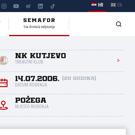
HR
EN
A
SEMAFOR
Sva domaća natjecanja
NK Kutjevo
TRENUTNI KLUB
14.07.2006.
(20 godina)
DATUM ROĐENJA
Požega
MJESTO ROĐENJA