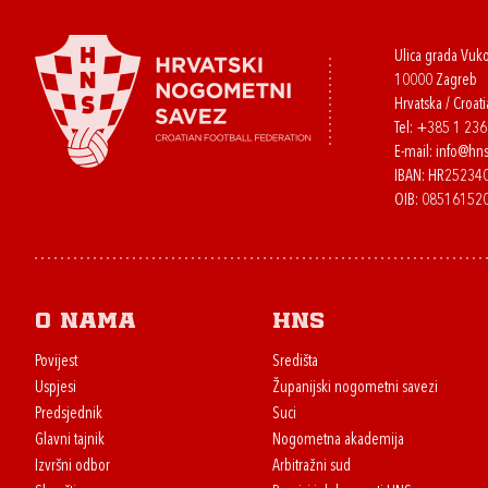
Ulica grada Vuk
10000 Zagreb
Hrvatska / Croati
Tel:
+385 1 23
E-mail:
info@hns
IBAN: HR2523
OIB: 08516152
O nama
HNS
Povijest
Središta
Uspjesi
Županijski nogometni savezi
Predsjednik
Suci
Glavni tajnik
Nogometna akademija
Izvršni odbor
Arbitražni sud