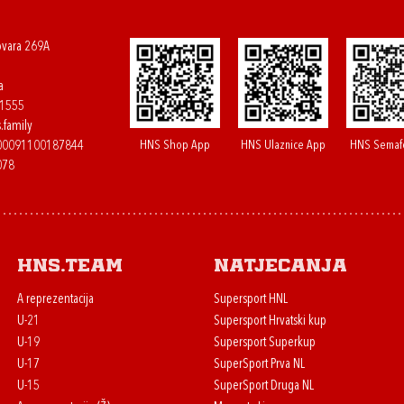
ovara 269A
a
61555
.family
HNS Shop App
HNS Ulaznice App
HNS Semaf
400091100187844
078
HNS.team
Natjecanja
A reprezentacija
Supersport HNL
U-21
Supersport Hrvatski kup
U-19
Supersport Superkup
U-17
SuperSport Prva NL
U-15
SuperSport Druga NL