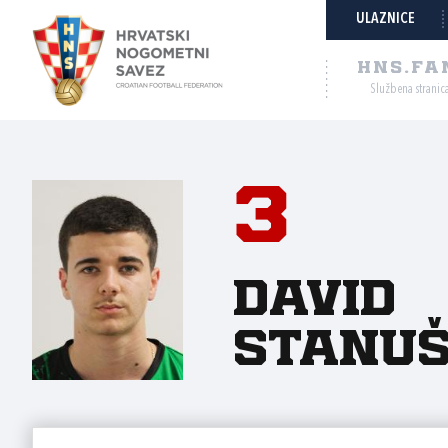
ULAZNICE
HNS.FA
Službena stranic
3
David
Stanuš