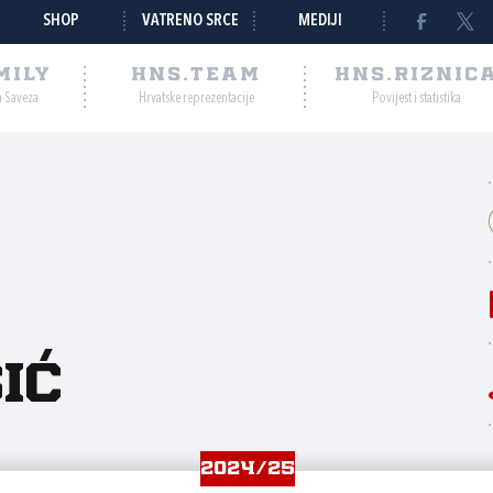
SHOP
VATRENO SRCE
MEDIJI
MILY
HNS.TEAM
HNS.RIZNIC
a Saveza
Hrvatske reprezentacije
Povijest i statistika
ić
2024/25