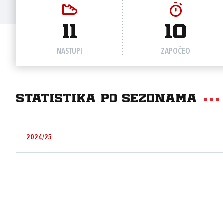
11
10
NASTUPI
ZAPOČEO
Statistika po sezonama
2024/25