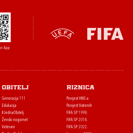
or App
Obitelj
Riznica
Generacija 111
Povijest HNS-a
Edukacija
Povijest Vatrenih
#JednaObitelj
FIFA SP 1998.
Ženski nogomet
FIFA SP 2018.
Veterani
FIFA SP 2022.