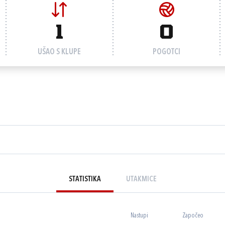
1
0
UŠAO S KLUPE
POGOTCI
STATISTIKA
UTAKMICE
Nastupi
Započeo