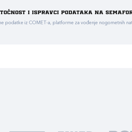
e točnost i ispravci podataka na Semafo
ualne podatke iz COMET-a, platforme za vođenje nogometnih n