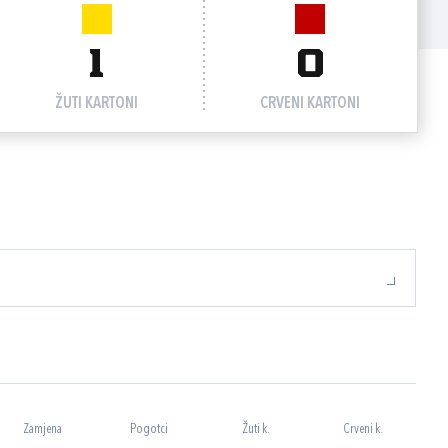
1
0
ŽUTI KARTONI
CRVENI KARTONI
Zamjena
Pogotci
Žuti k.
Crveni k.