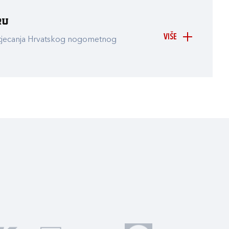
ru
VIŠE
atjecanja Hrvatskog nogometnog